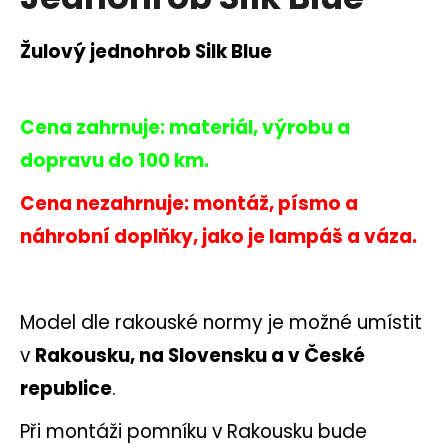
je
a
0,0
z
j
Žulový jednohrob Silk Blue
5
í
hvězdiček.
t
?
Cena zahrnuje: materiál, výrobu a
dopravu do 100 km.
Cena nezahrnuje: montáž, písmo a
HLEDAT
náhrobní doplňky, jako je lampáš a váza.
D
Model dle rakouské normy je možné umístit
o
v
Rakousku, na Slovensku a v České
p
o
republice
.
r
u
Při montáži pomníku v Rakousku bude