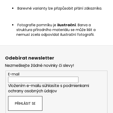
Barevné varianty lze přizpůsobit přání zákazníka.
Fotografie pomníku je
ilustrační
. Barva a
struktura přírodního materiálu se může lišit a
nemusí zcela odpovídat ilustrační fotografii.
Z
á
Odebírat newsletter
p
Nezmeškejte žádné novinky či slevy!
a
t
E-mail
í
Vložením e-mailu súhlasíte s
podmienkami
ochrany osobných údajov
PŘIHLÁSIT SE