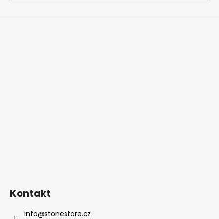
Kontakt
info
@
stonestore.cz