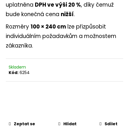
č
uplatněna
DPH ve výši 20 %
, díky čemuž
u
j
bude konečná cena
nižší
.
e
m
Rozměry
100 × 240 cm
lze přizpůsobit
e
individuálním požadavkům a možnostem
zákazníka.
Skladem
Kód:
6254
Zeptat se
Hlídat
Sdílet