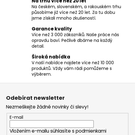
Na trhu více než 20 let
l
Na českém, slovenském, a rakouském trhu
á
působíme již více než 20 let. Za tu dobu
d
jsme získali mnoho zkušeností.
a
c
Garance kvality
í
Více než 3 000 zákazníků. Naše práce nás
opravdu baví. Pečlivě dbáme na každý
p
detail.
r
v
Široká nabídka
k
V naší nabídce najdete více než 10 000
y
produktů. Vždy vám rádi pomůžeme s
v
výběrem.
ý
Z
p
á
i
Odebírat newsletter
p
s
Nezmeškejte žádné novinky či slevy!
u
a
t
E-mail
í
Vložením e-mailu súhlasíte s
podmienkami