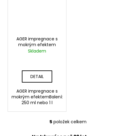
AGER impregnace s
mokrým efektem
Skladem
DETAIL
AGER impregnace s
mokrým efektemBalení:
250 ml nebo 1 l
5
položek celkem
O
v