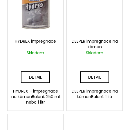
č
u
j
e
m
e
HYDREX impregnace
DEEPER impregnace na
kámen
Skladem
Skladem
DETAIL
DETAIL
HYDREX – impregnace
DEEPER impregnace na
na kámenBalení: 250 ml
kámenBalení: 1 litr
nebo 1 litr