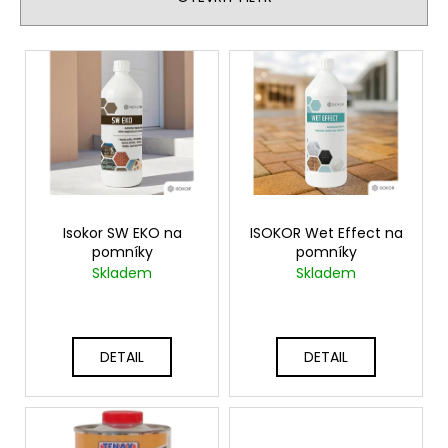
p
a
r
j
V
o
í
ý
d
t
p
u
?
i
k
s
t
p
ů
r
o
HLEDAT
Isokor SW EKO na
ISOKOR Wet Effect na
pomníky
pomníky
d
Skladem
Skladem
u
k
D
t
o
DETAIL
DETAIL
p
ů
o
r
u