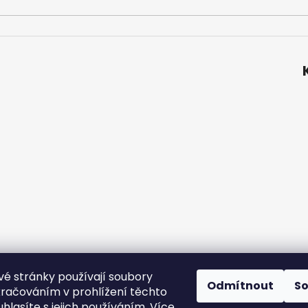
é stránky používají soubory
ní podmínky
Podmínky ochrany osobních údajů
Velkoobchod
Odmítnout
S
kračováním v prohlížení těchto
hlasíte s jejich používáním. Více