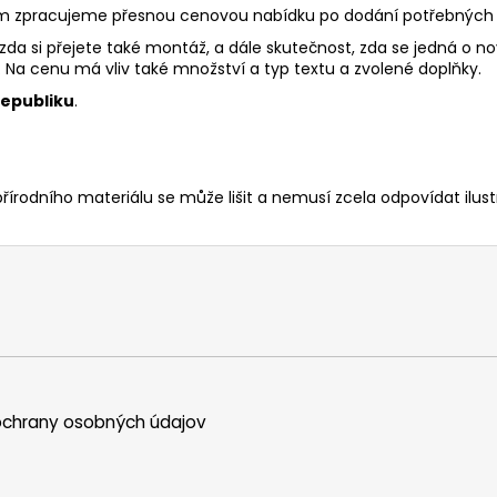
ám zpracujeme přesnou cenovou nabídku po dodání potřebných 
a si přejete také montáž, a dále skutečnost, zda se jedná o n
at. Na cenu má vliv také množství a typ textu a zvolené doplňky.
republiku
.
přírodního materiálu se může lišit a nemusí zcela odpovídat ilustr
chrany osobných údajov