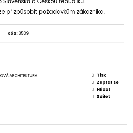
o Slovensko a Českou republiku.
ze přizpůsobit požadavkům zákazníka.
Kód:
3509
Tisk
OVÁ ARCHITEKTURA
Zeptat se
Hlídat
Sdílet