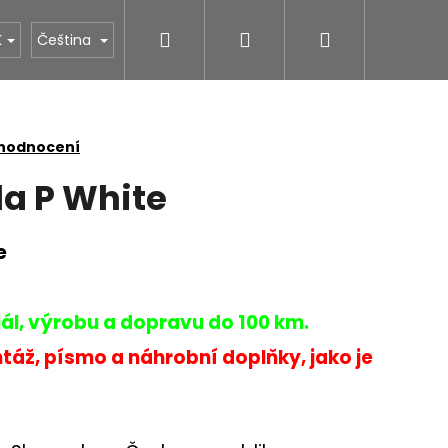
Hledat
Přihlášení
Nákupní
NÁS
STONESTORE ceník hrobů
Povrchové úpr
K
Čeština
košík
 hodnocení
la P White
e
ál, výrobu a dopravu do 100 km.
áž, písmo a náhrobní doplňky, jako je