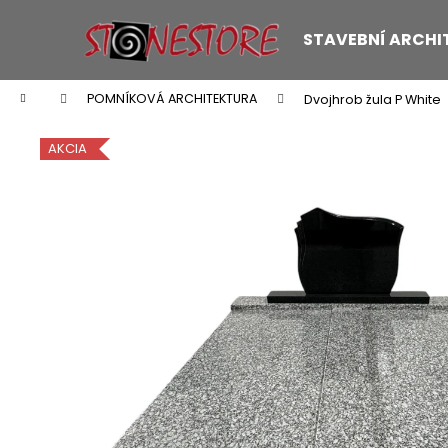
K
Přejít
na
o
STAVEBNÍ ARCHI
obsah
Zpět
Zpět
š
do
do
í
Domů
POMNÍKOVÁ ARCHITEKTURA
Dvojhrob žula P White
k
obchodu
obchodu
AKCIA