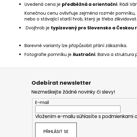
Uvedená cena je
předběžná a orientační
. Rádi V
Konečnou cenu ovlivňuje zejména rozměr pomníku, zd
nebo o stávající starší hrob, který je třeba zlikvidov
Dvojhrob je
typizovaný pro Slovensko a Českou 
Barevné varianty lze přizpůsobit přání zákazníka.
Fotografie pomníku je
ilustrační
. Barva a struktura 
Z
á
Odebírat newsletter
p
Nezmeškejte žádné novinky či slevy!
a
t
E-mail
í
Vložením e-mailu súhlasíte s
podmienkami o
PŘIHLÁSIT SE