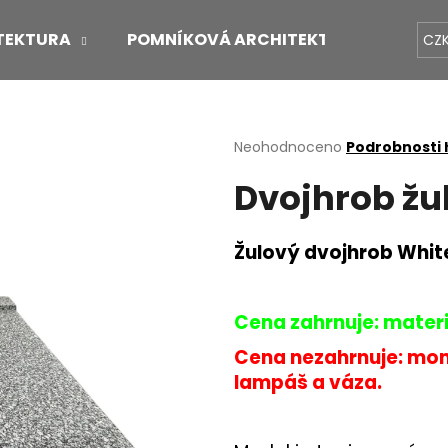
TEKTURA
POMNÍKOVÁ ARCHITEKTURA
O 
CZ
Co potřebujete najít?
Průměrné
Neohodnoceno
Podrobnosti
hodnocení
Dvojhrob žu
produktu
HLEDAT
je
0,0
z
Žulový dvojhrob Whit
5
Doporučujeme
hvězdiček.
Cena zahrnuje: materi
Cena nezahrnuje: mont
lampáš a váza.