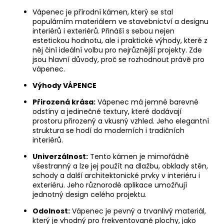
Vápenec je přírodní kámen, který se stal
populárním materiálem ve stavebnictví a designu
interiérů i exteriérů. Přináší s sebou nejen
estetickou hodnotu, ale i praktické výhody, které z
něj činí ideální volbu pro nejrůznější projekty. Zde
jsou hlavní důvody, proč se rozhodnout právě pro
vápenec.
Výhody VÁPENCE
Přirozená krása:
Vápenec má jemné barevné
odstíny a jedinečné textury, které dodávají
prostoru přirozený a vkusný vzhled. Jeho elegantní
struktura se hodí do moderních i tradičních
interiérů.
Univerzálnost:
Tento kámen je mimořádně
všestranný a lze jej použít na dlažbu, obklady stěn,
schody a další architektonické prvky v interiéru i
exteriéru. Jeho různorodé aplikace umožňují
jednotný design celého projektu.
Odolnost:
Vápenec je pevný a trvanlivý materiál,
který je vhodný pro frekventované plochy, jako