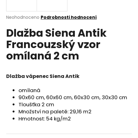
a
j
Průměrné
Neohodnoceno
Podrobnosti hodnocení
í
hodnocení
Dlažba Siena Antik
produktu
t
je
?
Francouzský vzor
0,0
z
omílaná 2 cm
5
hvězdiček.
HLEDAT
Dlažba vápenec Siena Antik
omílaná
90x60 cm, 60x60 cm, 60x30 cm, 30x30 cm
D
o
Tloušťka 2 cm
p
Množství na paletě: 29,16 m2
o
Hmotnost: 54 kg/m2
r
u