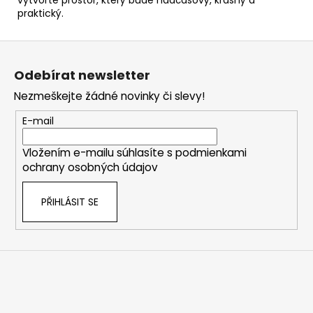
vytvořte prostor, který bude nadčasový, krásný a
praktický.
Z
á
Odebírat newsletter
p
Nezmeškejte žádné novinky či slevy!
a
t
E-mail
í
Vložením e-mailu súhlasíte s
podmienkami
ochrany osobných údajov
PŘIHLÁSIT SE