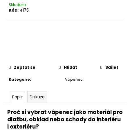
č
Skladem
u
Kód:
4175
j
e
m
e
Zeptat se
Hlídat
Sdílet
Kategorie
:
Vápenec
Popis
Diskuze
Proč si vybrat vápenec jako materiál pro
dlažbu, obklad nebo schody do interiéru
i exteriéru?