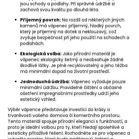
jsou schody a podlahy. Při správné údržbě si
zachová svou kvalitu po dlouhá léta.
Příjemný povrch:
Na rozdíl od některých jiných
kamenů má vápenec příjemný, hladký povrch,
který je příjemný na dotek a neklouzavý, což
zvyšuje bezpečnost při jeho použití na schodech a
podlahách.
Ekologická volba:
Jako přírodní materiál je
vápenec ekologicky šetrný a neobsahuje žádné
škodlivé látky. Je plně recyklovatelný a jeho těžba
má minimální dopad na životní prostředí.
Jednoduchá údržba:
Vápenec vyžaduje pouze
minimální údržbu. Pravidelné čištění a občasné
ošetření impregnačními prostředky udrží jeho
estetický vzhled.
Výběr vápence představuje investici do krásy a
trvanlivosti vašeho domova či komerčního prostoru.
Tento materiál spojuje přírodní eleganci s funkčností, a
proto je ideální volbou pro ty, kteří hledají spolehlivé a
esteticky přitažlivé řešení. Rozhodněte se pro vápenec a