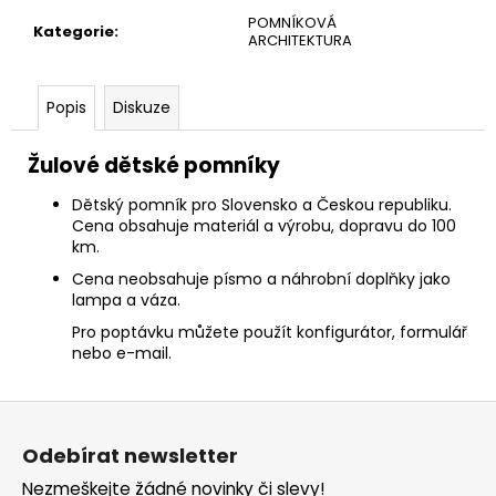
č
POMNÍKOVÁ
u
Kategorie
:
ARCHITEKTURA
j
e
m
Popis
Diskuze
e
Žulové dětské pomníky
Dětský pomník pro Slovensko a Českou republiku.
C
ena obsahuje materiál a výrobu, dopravu do 100
km.
Cena neobsahuje písmo a náhrobní doplňky jako
lampa a váza.
Pro poptávku můžete použít konfigurátor, formulář
nebo e-mail.
Z
á
Odebírat newsletter
p
Nezmeškejte žádné novinky či slevy!