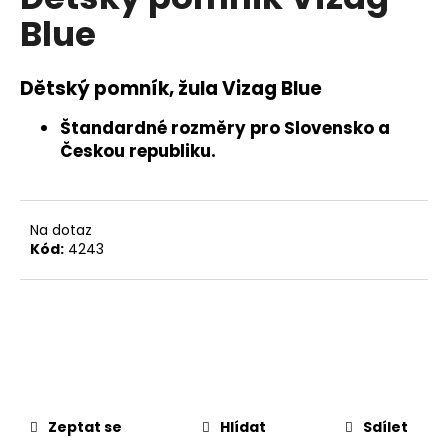
je
a
Blue
0,0
z
j
5
í
hvězdiček.
Dětský pomník, žula Vizag Blue
t
?
Štandardné
rozměry pro Slovensko a
Českou republiku.
Na dotaz
HLEDAT
Kód:
4243
D
o
p
o
r
u
Zeptat se
Hlídat
Sdílet