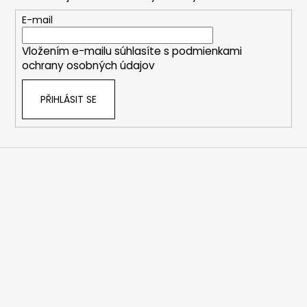
a
t
E-mail
í
Vložením e-mailu súhlasíte s
podmienkami
ochrany osobných údajov
PŘIHLÁSIT SE