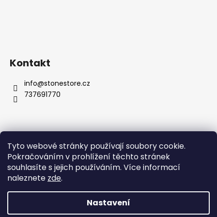
Kontakt
info
@
stonestore.cz
737691770
Tyto webové stránky používají soubory cookie.
Obchodní podmínky
Podmínky ochrany osobních údajů
Pokračováním v prohlížení těchto stránek
Velkoobchod
Kontakty
souhlasíte s jejich používáním. Více informací
naleznete
zde
.
Nastavení
Vytvořil Shoptet