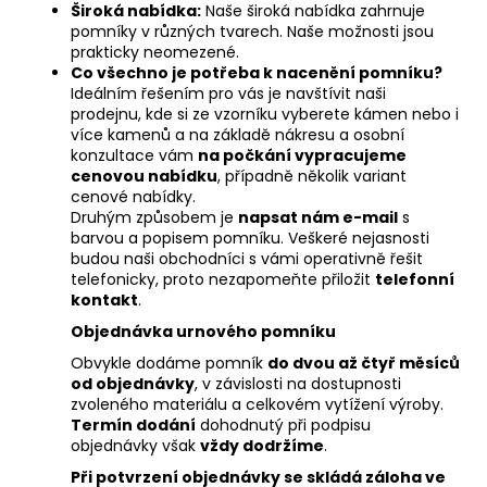
Široká nabídka:
Naše široká nabídka zahrnuje
pomníky v různých tvarech. Naše možnosti jsou
prakticky neomezené.
Co všechno je potřeba k nacenění pomníku?
Ideálním řešením pro vás je navštívit naši
prodejnu, kde si ze vzorníku vyberete kámen nebo i
více kamenů a na základě nákresu a osobní
konzultace vám
na počkání vypracujeme
cenovou nabídku
, případně několik variant
cenové nabídky.
Druhým způsobem je
napsat nám e-mail
s
barvou a popisem pomníku. Veškeré nejasnosti
budou naši obchodníci s vámi operativně řešit
telefonicky, proto nezapomeňte přiložit
telefonní
kontakt
.
Objednávka urnového pomníku
Obvykle dodáme pomník
do dvou až čtyř měsíců
od objednávky
, v závislosti na dostupnosti
zvoleného materiálu a celkovém vytížení výroby.
Termín dodání
dohodnutý při podpisu
objednávky však
vždy dodržíme
.
Při potvrzení objednávky se skládá záloha ve