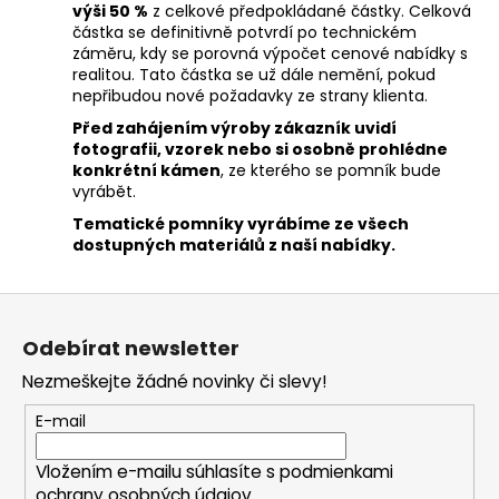
výši 50 %
z celkové předpokládané částky. Celková
částka se definitivně potvrdí po technickém
záměru, kdy se porovná výpočet cenové nabídky s
realitou. Tato částka se už dále nemění, pokud
nepřibudou nové požadavky ze strany klienta.
Před zahájením výroby zákazník uvidí
fotografii, vzorek nebo si osobně prohlédne
konkrétní kámen
, ze kterého se pomník bude
vyrábět.
Tematické pomníky vyrábíme ze všech
dostupných materiálů z naší nabídky.
Z
á
Odebírat newsletter
p
Nezmeškejte žádné novinky či slevy!
a
t
E-mail
í
Vložením e-mailu súhlasíte s
podmienkami
ochrany osobných údajov