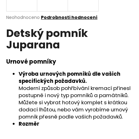
a
j
Průměrné
Neohodnoceno
Podrobnosti hodnocení
í
hodnocení
Detský pomník
produktu
t
je
?
Juparana
0,0
z
5
hvězdiček.
Urnové pomníky
HLEDAT
Výroba urnových pomníků dle vašich
specifických požadavků.
Moderní způsob pohřbívání kremací přinesl
postupně i nový typ pomníků a památníků.
D
Můžete si vybrat hotový komplet s krátkou
o
dodací lhůtou, nebo vám vyrobíme urnový
p
pomník přesně podle vašich požadavků.
o
Rozměr
r
u