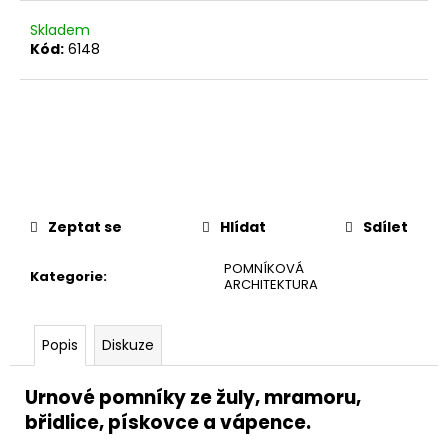
č
u
Skladem
j
Kód:
6148
e
m
e
Zeptat se
Hlídat
Sdílet
POMNÍKOVÁ
Kategorie
:
ARCHITEKTURA
Popis
Diskuze
Urnové pomníky ze žuly, mramoru,
břidlice, pískovce a vápence.