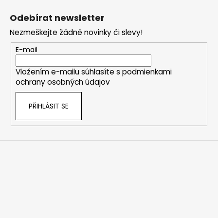
á
Odebírat newsletter
p
Nezmeškejte žádné novinky či slevy!
a
t
E-mail
í
Vložením e-mailu súhlasíte s
podmienkami
ochrany osobných údajov
PŘIHLÁSIT SE