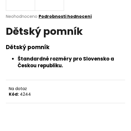
a
j
Průměrné
Neohodnoceno
Podrobnosti hodnocení
í
hodnocení
Dětský pomník
produktu
t
je
?
0,0
z
Dětský pomník
5
hvězdiček.
Štandardné
rozměry pro Slovensko a
Českou republiku.
HLEDAT
Na dotaz
D
Kód:
4244
o
p
o
r
u