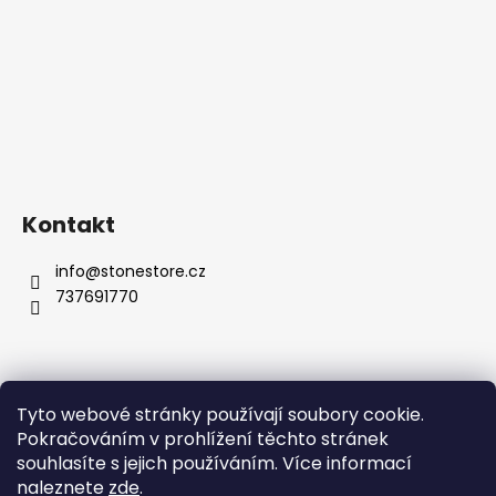
Kontakt
info
@
stonestore.cz
737691770
Tyto webové stránky používají soubory cookie.
Obchodní podmínky
Podmínky ochrany osobních údajů
Pokračováním v prohlížení těchto stránek
Velkoobchod
Kontakty
souhlasíte s jejich používáním. Více informací
naleznete
zde
.