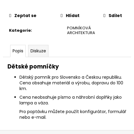
č
u
j
Zeptat se
Hlídat
Sdílet
e
m
POMNÍKOVÁ
Kategorie
:
e
ARCHITEKTURA
Popis
Diskuze
Dětské pomníčky
Dětský pomník pro Slovensko a Českou republiku.
C
ena obsahuje materiál a výrobu, dopravu do 100
km.
Cena neobsahuje písmo a náhrobní doplňky jako
lampa a váza.
Pro poptávku můžete použít konfigurátor, formulář
nebo e-mail.
Z