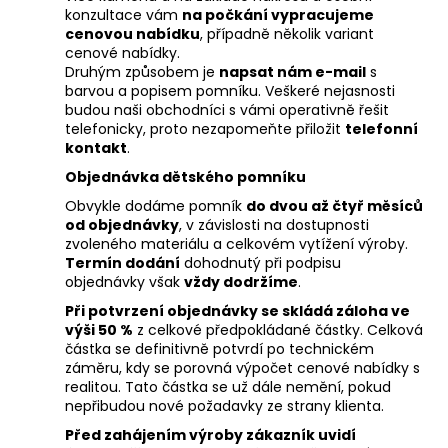
konzultace vám
na počkání vypracujeme
cenovou nabídku
, případně několik variant
cenové nabídky.
Druhým způsobem je
napsat nám e-mail
s
barvou a popisem pomníku. Veškeré nejasnosti
budou naši obchodníci s vámi operativně řešit
telefonicky, proto nezapomeňte přiložit
telefonní
kontakt
.
Objednávka dětského pomníku
Obvykle dodáme pomník
do dvou až čtyř měsíců
od objednávky
, v závislosti na dostupnosti
zvoleného materiálu a celkovém vytížení výroby.
Termín dodání
dohodnutý při podpisu
objednávky však
vždy dodržíme
.
Při potvrzení objednávky se skládá záloha ve
výši 50 %
z celkové předpokládané částky. Celková
částka se definitivně potvrdí po technickém
záměru, kdy se porovná výpočet cenové nabídky s
realitou. Tato částka se už dále nemění, pokud
nepřibudou nové požadavky ze strany klienta.
Před zahájením výroby zákazník uvidí