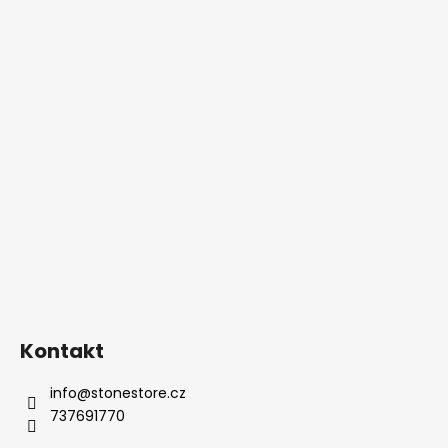
Kontakt
info
@
stonestore.cz
737691770