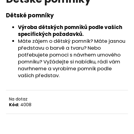
je
a
0,0
z
j
Dětské pomníky
5
í
hvězdiček.
Výroba dětských pomníků podle vašich
t
specifických požadavků.
?
Máte zájem o dětský pomník? Máte jasnou
představu o barvě a tvaru? Nebo
potřebujete pomoci s návrhem urnového
pomníku?
Vyžádejte si nabídku, rádi vám
navrhneme a vyrobíme pomník podle
HLEDAT
vašich představ.
D
Na dotaz
o
Kód:
4008
p
o
r
u