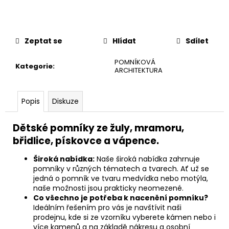
č
u
j
e
Zeptat se
Hlídat
Sdílet
m
e
POMNÍKOVÁ
Kategorie
:
ARCHITEKTURA
Popis
Diskuze
Dětské pomníky ze žuly, mramoru,
břidlice, pískovce a vápence.
Široká nabídka:
Naše široká nabídka zahrnuje
pomníky v různých tématech a tvarech. Ať už se
jedná o pomník ve tvaru medvídka nebo motýla,
naše možnosti jsou prakticky neomezené.
Co všechno je potřeba k nacenění pomníku?
Ideálním řešením pro vás je navštívit naši
prodejnu, kde si ze vzorníku vyberete kámen nebo i
více kamenů a na základě nákresu a osobní