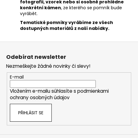
fotografii, vzorek nebo si osobně prohlédne
konkrétní kámen
, ze kterého se pomník bude
vyrábět.
Tematické pomníky vyrábíme ze všech
dostupných materiálů z naší nabídky.
Z
á
Odebírat newsletter
p
Nezmeškejte žádné novinky či slevy!
a
t
E-mail
í
Vložením e-mailu súhlasíte s
podmienkami
ochrany osobných údajov
PŘIHLÁSIT SE