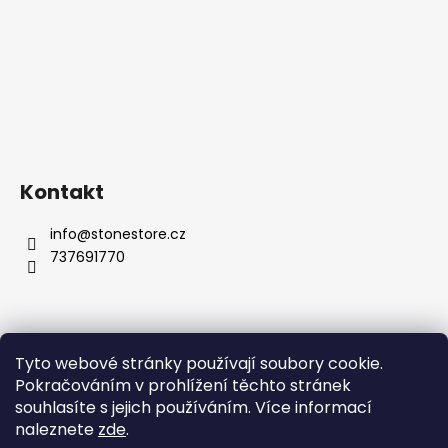
Kontakt
info
@
stonestore.cz
737691770
Tyto webové stránky používají soubory cookie.
Obchodní podmínky
Podmínky ochrany osobních údajů
Pokračováním v prohlížení těchto stránek
Velkoobchod
Kontakty
souhlasíte s jejich používáním. Více informací
naleznete
zde
.