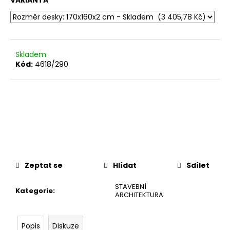
č
VARIANTA
u
j
e
m
Skladem
e
Kód:
4618/290
Zeptat se
Hlídat
Sdílet
STAVEBNÍ
Kategorie
:
ARCHITEKTURA
Popis
Diskuze