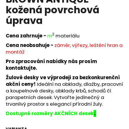
je
a
kožená povrchová
0,0
z
j
úprava
5
í
hvězdiček.
t
2
Cena zahrnuje -
m
materiálu
?
Cena neobsahuje -
záměr, výřezy, leštění hran a
montáž
Pro zpracování nabídky nás prosím
HLEDAT
kontaktujte.
Žulové desky ve výprodeji za bezkonkurenční
akční ceny!
Ideální na obklady, dlažby, pracovní
a koupelnové desky, obklady krbů, schodů či
D
parapetních desek. Vytvořte jedinečný a
o
trvanlivý prostor s elegancí přírodní žuly.
p
o
Dostupné rozměry AKČNÍCH desek
↓
r
u