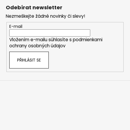
á
Odebírat newsletter
p
Nezmeškejte žádné novinky či slevy!
a
t
E-mail
í
Vložením e-mailu súhlasíte s
podmienkami
ochrany osobných údajov
PŘIHLÁSIT SE