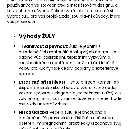
používaných ve stavebnictví a interiérovém designu, a
to z dobrého důvodu. Pokud uvažujete o tom, proč si
vybrat žulu pro váš projekt, zde jsou hlavní důvody, které
vás přesvědčí:
Výhody ŽULY
Trvanlivost a pevnost
: Žula je jedním z
nejodolnějších materiálů dostupných na trhu. Je
odolná vůči poškrábání, teplotním výkyvům a
mechanickému opotřebení, což z ní činí ideální
volbu pro kuchyňské desky, podlahy a exteriérové
aplikace.
Estetická přitažlivost
: Tento přírodní kámen je k
dispozici v široké škále barev a vzorů, které dodají
vašemu prostoru eleganci a jedinečnost. Každý kus
žuly je originální, což znamená, že váš interiér bude
mít vždy unikátní vzhled.
Nízká údržba
: Péče o žulu je jednoduchá a
nenáročná. Při pravidelném čištění a občasném
ošetření impregnačními prostředky si zachová svůj
krásný vzhled po celé roky.