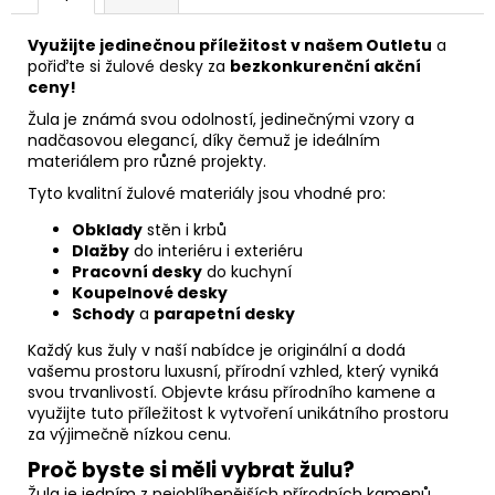
Využijte jedinečnou příležitost v našem Outletu
a
pořiďte si žulové desky za
bezkonkurenční akční
ceny!
Žula je známá svou odolností, jedinečnými vzory a
nadčasovou elegancí, díky čemuž je ideálním
materiálem pro různé projekty.
Tyto kvalitní žulové materiály jsou vhodné pro:
Obklady
stěn i krbů
Dlažby
do interiéru i exteriéru
Pracovní desky
do kuchyní
Koupelnové desky
Schody
a
parapetní desky
Každý kus žuly v naší nabídce je originální a dodá
vašemu prostoru luxusní, přírodní vzhled, který vyniká
svou trvanlivostí. Objevte krásu přírodního kamene a
využijte tuto příležitost k vytvoření unikátního prostoru
za výjimečně nízkou cenu.
Proč byste si měli vybrat žulu?
Žula je jedním z nejoblíbenějších přírodních kamenů