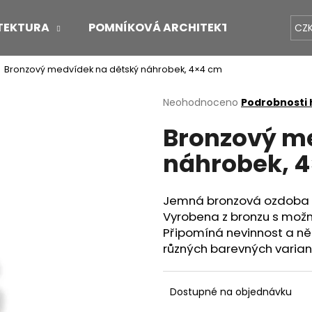
TEKTURA
POMNÍKOVÁ ARCHITEKTURA
O 
CZ
Bronzový medvídek na dětský náhrobek, 4×4 cm
Co potřebujete najít?
Průměrné
Neohodnoceno
Podrobnosti
hodnocení
Bronzový m
produktu
HLEDAT
je
náhrobek, 
0,0
z
5
Doporučujeme
hvězdiček.
Jemná bronzová ozdoba v
Vyrobena z bronzu s možn
Připomíná nevinnost a něh
různých barevných varian
Dostupné na objednávku