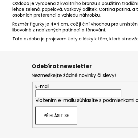
Ozdoba je vyrobena z kvalitního bronzu s použitím tradič
lehce zelená, popelová, voskový odlitek, Cortina patina, a 
osobních preferencí a vzhledu náhrobku.
Rozměr figurky je 4×4 cm, což ji činí vhodnou pro umístěn
libovolné z nabízených patinací a tónování.
Tato ozdoba je projevem úcty a lásky k těm, které si na
Z
á
Odebírat newsletter
p
Nezmeškejte žádné novinky či slevy!
a
t
E-mail
í
Vložením e-mailu súhlasíte s
podmienkami o
PŘIHLÁSIT SE