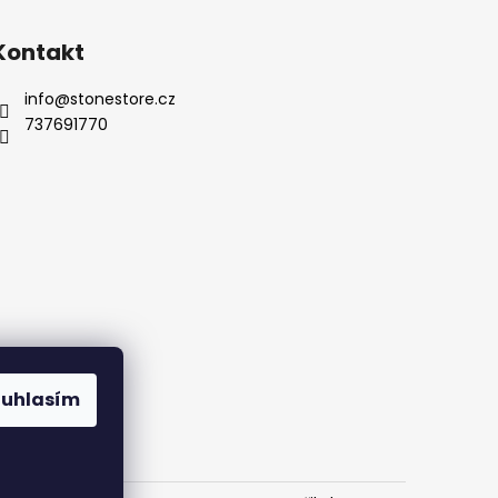
Kontakt
info
@
stonestore.cz
737691770
Kontakty
ouhlasím