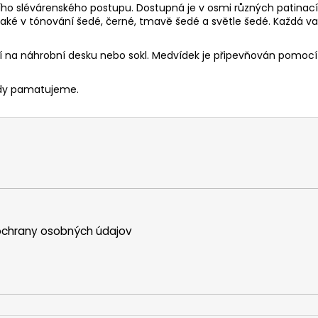
ního slévárenského postupu. Dostupná je v osmi různých patinac
také v tónování šedé, černé, tmavě šedé a světle šedé. Každá var
í na náhrobní desku nebo sokl. Medvídek je připevňován pomocí z
vždy pamatujeme.
chrany osobných údajov