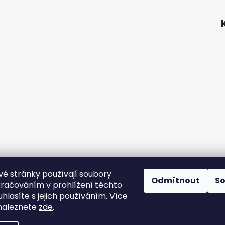
é stránky používají soubory
ní podmínky
Podmínky ochrany osobních údajů
Velkoobchod
Odmítnout
S
kračováním v prohlížení těchto
hlasíte s jejich používáním. Více
naleznete
zde
.