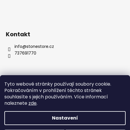
Kontakt
info
@
stonestore.cz
737691770
Tyto webové stránky používají soubory cookie.
Obchodní podmínky
Podmínky ochrany osobních údajů
Pokračováním v prohlížení těchto stránek
Velkoobchod
Kontakty
souhlasíte s jejich používáním. Více informací
naleznete
zde
.
Nastavení
Vytvořil Shoptet