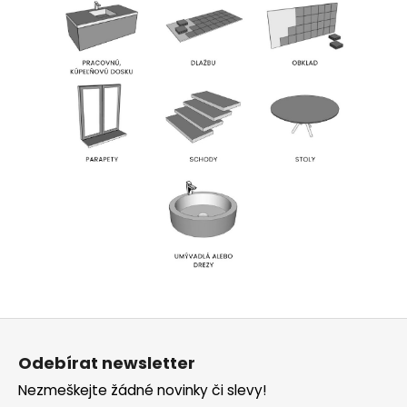
Z
á
Odebírat newsletter
p
Nezmeškejte žádné novinky či slevy!
a