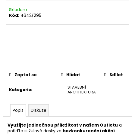
č
u
Skladem
j
Kód:
4642/295
e
m
e
Zeptat se
Hlídat
Sdílet
STAVEBNÍ
Kategorie
:
ARCHITEKTURA
Popis
Diskuze
Využijte jedinečnou příležitost v našem Outletu
a
pořiďte si žulové desky za
bezkonkurenční akční