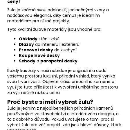
ceny!
Žula je známá svou odolností, jedinečnými vzory a
nadčasovou elegancí, díky čemuž je ideálním
materiálem pro různé projekty.
Tyto kvalitní žulové materiály jsou vhodné pro:
Obklady
stěn i krbů
Dlažby
do interiéru i exteriéru
Pracovní desky
do kuchyní
Koupelnové desky
Schody
a
parapetní desky
Každý kus žuly v naší nabídce je originální a dodá
vašemu prostoru luxusní, přírodní vzhled, který vyniká
svou trvanlivostí. Objevte krásu přírodního kamene a
využijte tuto příležitost k vytvoření unikátního prostoru
za výjimečně nízkou cenu.
Proč byste si měli vybrat žulu?
Žula je jedním z nejoblíbenějších přírodních kamenů
používaných ve stavebnictví a interiérovém designu, a
to z dobrého důvodu. Pokud uvažujete o tom, proč si
vybrat žulu pro váš projekt, zde jsou hlavní důvody, které