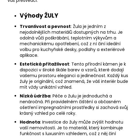
vás přesvědčí:
Výhody ŽULY
Trvanlivost a pevnost
: Žula je jedním z
nejodolnějších materiálů dostupných na trhu. Je
odolná vůči poškrábání, teplotním výkyvům a
mechanickému opotřebení, což z ní činí ideální
volbu pro kuchyňské desky, podlahy a exteriérové
aplikace.
Estetická přitažlivost
: Tento přírodní kámen je k
dispozici v široké škále barev a vzorů, které dodají
vašemu prostoru eleganci a jedinečnost. Každý kus
žuly je originální, což znamená, že váš interiér bude
mít vždy unikátní vzhled.
Nízká údržba
: Péče o žulu je jednoduchá a
nenáročná. Při pravidelném čištění a občasném
ošetření impregnačními prostředky si zachová svůj
krásný vzhled po celé roky.
Hodnota
: Investice do žuly může zvýšit hodnotu
vaší nemovitosti. Je to materiál, který kombinuje
funkčnost s luxusním vzhledem, což z něj činí