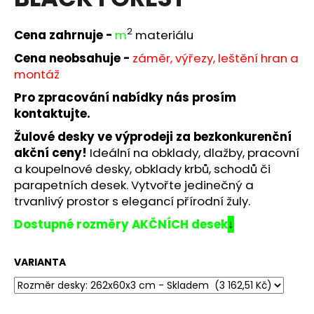
je
a
0,0
z
j
2
Cena zahrnuje -
m
materiálu
5
í
hvězdiček.
Cena neobsahuje -
záměr, výřezy, leštění hran a
t
montáž
?
Pro zpracování nabídky nás prosím
kontaktujte.
Žulové desky ve výprodeji za bezkonkurenční
akční ceny!
Ideální na obklady, dlažby, pracovní
HLEDAT
a koupelnové desky, obklady krbů, schodů či
parapetních desek. Vytvořte jedinečný a
trvanlivý prostor s elegancí přírodní žuly.
D
Dostupné rozměry AKČNÍCH desek
↓
o
p
VARIANTA
o
r
u