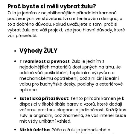
Proč byste si měli vybrat žulu?
Žula je jedním z nejoblíbenějších přírodních kamenů
používaných ve stavebnictví a interiérovém designu, a
to z dobrého důvodu. Pokud uvažujete o tom, proč si
vybrat žulu pro váš projekt, zde jsou hlavní důvody, které
vás přesvědčí:
Výhody ŽULY
Trvanlivost a pevnost
: Žula je jedním z
nejodolnějších materiálů dostupných na trhu. Je
odolná vůči poškrábání, teplotním výkyvům a
mechanickému opotřebení, což z ní činí ideální
volbu pro kuchyňské desky, podlahy a exteriérové
aplikace.
Estetická přitažlivost
: Tento přírodní kámen je k
dispozici v široké škále barev a vzorů, které dodají
vašemu prostoru eleganci a jedinečnost. Každý kus
žuly je originální, což znamená, že váš interiér bude
mít vždy unikátní vzhled.
Nízká údržba
: Péče o žulu je jednoduchá a