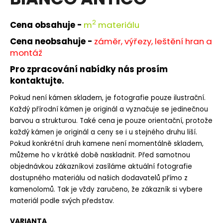
je
a
0,0
z
j
2
Cena obsahuje -
m
materiálu
5
í
hvězdiček.
Cena neobsahuje -
záměr, výřezy, leštění hran a
t
montáž
?
Pro zpracování nabídky nás prosím
kontaktujte.
Pokud není kámen skladem, je fotografie pouze ilustrační.
Každý přírodní kámen je originál a vyznačuje se jedinečnou
HLEDAT
barvou a strukturou. Také cena je pouze orientační, protože
každý kámen je originál a ceny se i u stejného druhu liší.
Pokud konkrétní druh kamene není momentálně skladem,
můžeme ho v krátké době naskladnit. Před samotnou
D
objednávkou zákazníkovi zasíláme aktuální fotografie
o
dostupného materiálu od našich dodavatelů přímo z
p
kamenolomů. Tak je vždy zaručeno, že zákazník si vybere
o
r
materiál podle svých představ.
u
VARIANTA