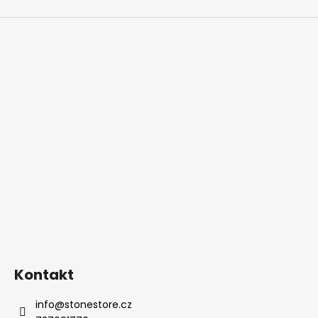
Kontakt
info
@
stonestore.cz