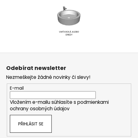
Z
á
Odebírat newsletter
p
Nezmeškejte žádné novinky či slevy!
a
t
E-mail
í
Vložením e-mailu súhlasíte s
podmienkami
ochrany osobných údajov
PŘIHLÁSIT SE