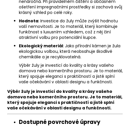
nenáročná. Při pravidelném čištění a občasném
ošetření impregnačními prostředky si zachová svůj
krásný vzhled po celé roky.
Hodnota
: Investice do žuly může zvýšit hodnotu
vaší nemovitosti. Je to materiál, který kombinuje
funkčnost s luxusním vzhledem, což z něj činí
atraktivní volbu pro potenciální kupce.
Ekologický materiál
: Jako přírodní kámen je žula
ekologickou volbou, která neobsahuje škodlivé
chemikálie a je recyklovatelná.
Výběr žuly je investicí do kvality a krásy vašeho
domova nebo komerčního prostoru. Je to materiál,
který spojuje eleganci s praktičností a jistě splní
vaše očekávání v oblasti designu a funkčnosti.
Výběr žuly je investicí do kvality a krásy vašeho
domova nebo komerčního prostoru. Je to materiál,
který spojuje eleganci s praktičností a jistě splní
vaše očekávání v oblasti designu a funkčnosti.
Dostupné povrchové úpravy