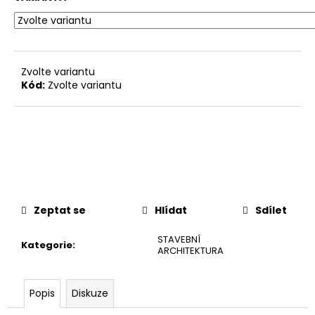
č
u
j
e
m
Zvolte variantu
e
Kód:
Zvolte variantu
Zeptat se
Hlídat
Sdílet
STAVEBNÍ
Kategorie
:
ARCHITEKTURA
Popis
Diskuze