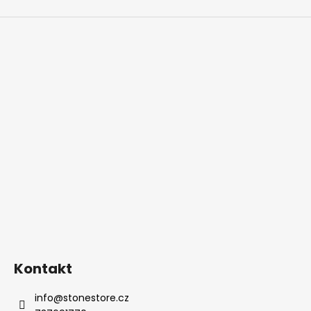
Kontakt
info
@
stonestore.cz