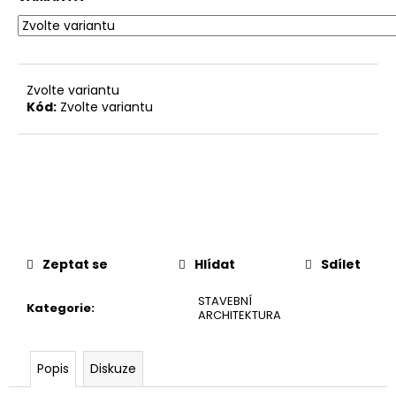
č
u
j
e
m
Zvolte variantu
e
Kód:
Zvolte variantu
Zeptat se
Hlídat
Sdílet
STAVEBNÍ
Kategorie
:
ARCHITEKTURA
Popis
Diskuze