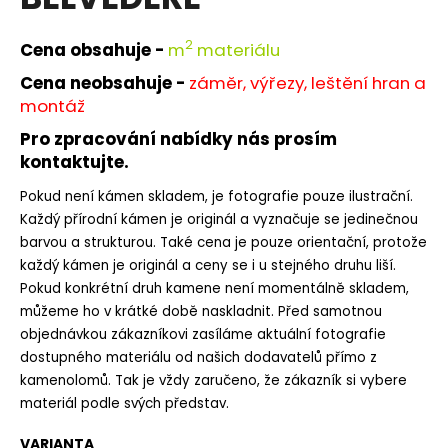
je
a
0,0
z
j
2
Cena obsahuje -
m
materiálu
5
í
hvězdiček.
Cena neobsahuje -
záměr, výřezy, leštění hran a
t
montáž
?
Pro zpracování nabídky nás prosím
kontaktujte.
Pokud není kámen skladem, je fotografie pouze ilustrační.
Každý přírodní kámen je originál a vyznačuje se jedinečnou
HLEDAT
barvou a strukturou. Také cena je pouze orientační, protože
každý kámen je originál a ceny se i u stejného druhu liší.
Pokud konkrétní druh kamene není momentálně skladem,
můžeme ho v krátké době naskladnit. Před samotnou
D
objednávkou zákazníkovi zasíláme aktuální fotografie
o
dostupného materiálu od našich dodavatelů přímo z
p
kamenolomů. Tak je vždy zaručeno, že zákazník si vybere
o
r
materiál podle svých představ.
u
VARIANTA