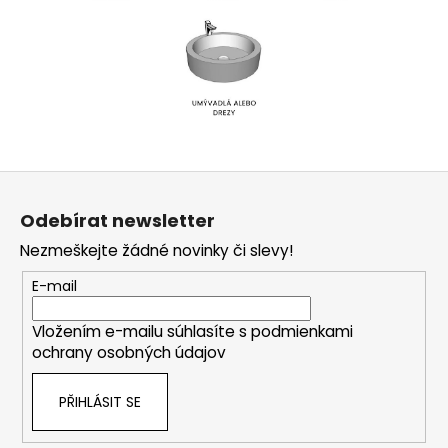
Z
á
Odebírat newsletter
p
Nezmeškejte žádné novinky či slevy!
a
t
E-mail
í
Vložením e-mailu súhlasíte s
podmienkami
ochrany osobných údajov
PŘIHLÁSIT SE