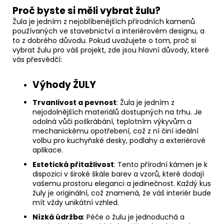
Proč byste si měli vybrat žulu?
Žula je jedním z nejoblíbenějších přírodních kamenů
používaných ve stavebnictví a interiérovém designu, a
to z dobrého důvodu. Pokud uvažujete o tom, proč si
vybrat žulu pro váš projekt, zde jsou hlavní důvody, které
vás přesvědčí:
Výhody ŽULY
Trvanlivost a pevnost
: Žula je jedním z
nejodolnějších materiálů dostupných na trhu. Je
odolná vůči poškrábání, teplotním výkyvům a
mechanickému opotřebení, což z ní činí ideální
volbu pro kuchyňské desky, podlahy a exteriérové
aplikace.
Estetická přitažlivost
: Tento přírodní kámen je k
dispozici v široké škále barev a vzorů, které dodají
vašemu prostoru eleganci a jedinečnost. Každý kus
žuly je originální, což znamená, že váš interiér bude
mít vždy unikátní vzhled.
Nízká údržba
: Péče o žulu je jednoduchá a