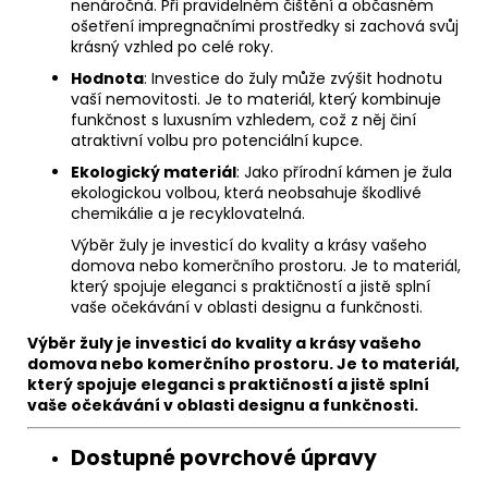
nenáročná. Při pravidelném čištění a občasném
ošetření impregnačními prostředky si zachová svůj
krásný vzhled po celé roky.
Hodnota
: Investice do žuly může zvýšit hodnotu
vaší nemovitosti. Je to materiál, který kombinuje
funkčnost s luxusním vzhledem, což z něj činí
atraktivní volbu pro potenciální kupce.
Ekologický materiál
: Jako přírodní kámen je žula
ekologickou volbou, která neobsahuje škodlivé
chemikálie a je recyklovatelná.
Výběr žuly je investicí do kvality a krásy vašeho
domova nebo komerčního prostoru. Je to materiál,
který spojuje eleganci s praktičností a jistě splní
vaše očekávání v oblasti designu a funkčnosti.
Výběr žuly je investicí do kvality a krásy vašeho
domova nebo komerčního prostoru. Je to materiál,
který spojuje eleganci s praktičností a jistě splní
vaše očekávání v oblasti designu a funkčnosti.
Dostupné povrchové úpravy