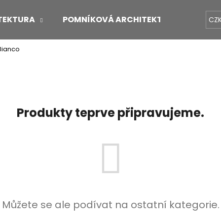
TEKTURA
POMNÍKOVÁ ARCHITEKTURA
O 
CZ
Bianco
Co potřebujete najít?
HLEDAT
Produkty teprve připravujeme.
Doporučujeme
Můžete se ale podívat na ostatní kategorie.