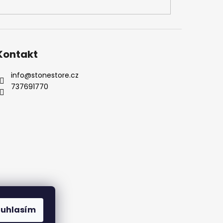
Kontakt
info
@
stonestore.cz
737691770
Kontakty
ouhlasím