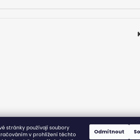
é stránky používají soubory
ní podmínky
Podmínky ochrany osobních údajů
Velkoobchod
Odmítnout
S
kračováním v prohlížení těchto