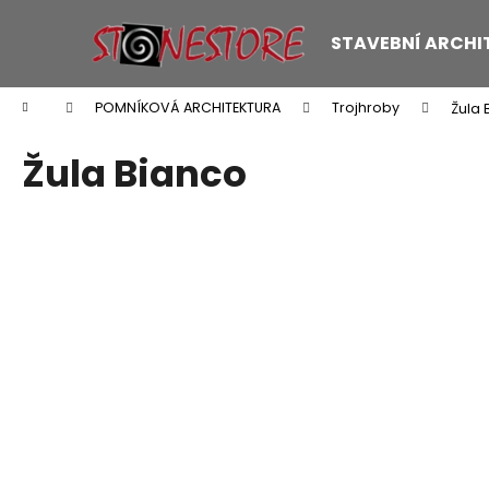
K
Přejít
na
o
STAVEBNÍ ARCHI
obsah
Zpět
Zpět
š
do
do
í
Domů
POMNÍKOVÁ ARCHITEKTURA
Trojhroby
Žula 
k
obchodu
obchodu
Žula Bianco