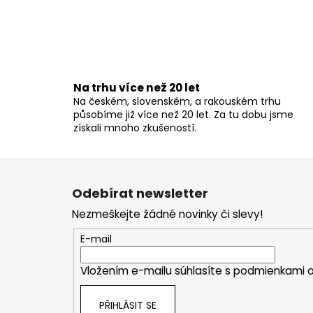
Na trhu více než 20 let
Na českém, slovenském, a rakouském trhu
působíme již více než 20 let. Za tu dobu jsme
získali mnoho zkušeností.
Z
á
Odebírat newsletter
p
Nezmeškejte žádné novinky či slevy!
a
t
E-mail
í
Vložením e-mailu súhlasíte s
podmienkami o
PŘIHLÁSIT SE