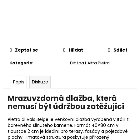
č
u
j
e
m
e
Zeptat se
Hlídat
Sdílet
Kategorie
:
Dlažba L'Altra Pietra
Popis
Diskuze
Mrazuvzdorná dlažba, která
nemusí být údržbou zatěžující
Pietra di Vals Beige je venkovní dlažba vyrobená v Itálii z
barevného slinutého kamene. Formát 40×80 cm v
tloušťce 2 cm je ideální pro terasy, fasády a pojezdové
plochy. Hmatová struktura poskytuje přirozený