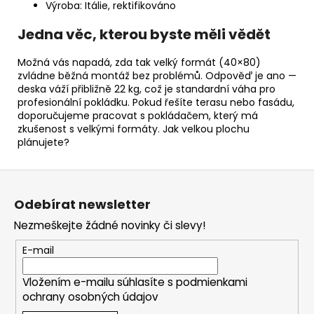
Výroba: Itálie, rektifikováno
Jedna věc, kterou byste měli vědět
Možná vás napadá, zda tak velký formát (40×80)
zvládne běžná montáž bez problémů. Odpověď je ano —
deska váží přibližně 22 kg, což je standardní váha pro
profesionální pokládku. Pokud řešíte terasu nebo fasádu,
doporučujeme pracovat s pokládačem, který má
zkušenost s velkými formáty. Jak velkou plochu
plánujete?
Z
á
Odebírat newsletter
p
Nezmeškejte žádné novinky či slevy!
a
t
E-mail
í
Vložením e-mailu súhlasíte s
podmienkami
ochrany osobných údajov