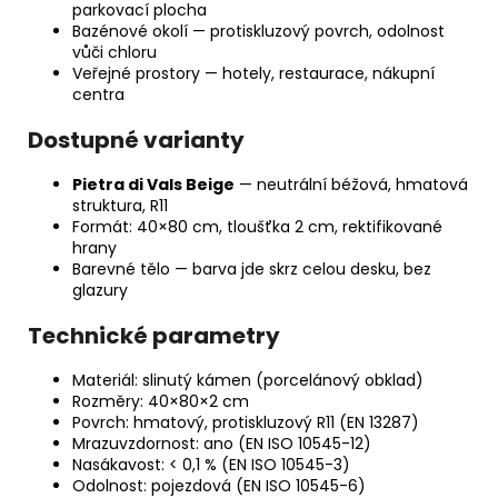
parkovací plocha
Bazénové okolí — protiskluzový povrch, odolnost
vůči chloru
Veřejné prostory — hotely, restaurace, nákupní
centra
Dostupné varianty
Pietra di Vals Beige
— neutrální béžová, hmatová
struktura, R11
Formát: 40×80 cm, tloušťka 2 cm, rektifikované
hrany
Barevné tělo — barva jde skrz celou desku, bez
glazury
Technické parametry
Materiál: slinutý kámen (porcelánový obklad)
Rozměry: 40×80×2 cm
Povrch: hmatový, protiskluzový R11 (EN 13287)
Mrazuvzdornost: ano (EN ISO 10545-12)
Nasákavost: < 0,1 % (EN ISO 10545-3)
Odolnost: pojezdová (EN ISO 10545-6)