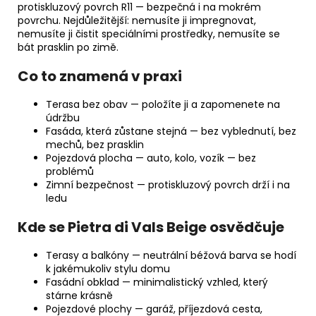
protiskluzový povrch R11 — bezpečná i na mokrém
povrchu. Nejdůležitější: nemusíte ji impregnovat,
nemusíte ji čistit speciálními prostředky, nemusíte se
bát prasklin po zimě.
Co to znamená v praxi
Terasa bez obav — položíte ji a zapomenete na
údržbu
Fasáda, která zůstane stejná — bez vyblednutí, bez
mechů, bez prasklin
Pojezdová plocha — auto, kolo, vozík — bez
problémů
Zimní bezpečnost — protiskluzový povrch drží i na
ledu
Kde se Pietra di Vals Beige osvědčuje
Terasy a balkóny — neutrální béžová barva se hodí
k jakémukoliv stylu domu
Fasádní obklad — minimalistický vzhled, který
stárne krásně
Pojezdové plochy — garáž, příjezdová cesta,