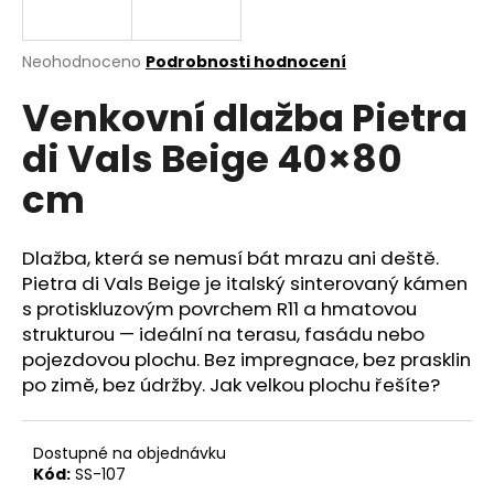
a
j
Průměrné
Neohodnoceno
Podrobnosti hodnocení
í
hodnocení
Venkovní dlažba Pietra
produktu
t
je
?
di Vals Beige 40×80
0,0
z
cm
5
hvězdiček.
Dlažba, která se nemusí bát mrazu ani deště.
HLEDAT
Pietra di Vals Beige je italský sinterovaný kámen
s protiskluzovým povrchem R11 a hmatovou
strukturou — ideální na terasu, fasádu nebo
D
pojezdovou plochu. Bez impregnace, bez prasklin
o
po zimě, bez údržby. Jak velkou plochu řešíte?
p
o
r
Dostupné na objednávku
u
Kód:
SS-107