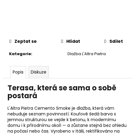
č
u
j
e
m
e
Zeptat se
Hlídat
Sdílet
Kategorie
:
Dlažba L'Altra Pietra
Popis
Diskuze
Terasa, která se sama o sobě
postará
L'Altra Pietra Cemento Smoke je dlažba, která vám
nebuduje seznam povinností. Kouřově šedá barva s
jemnou strukturou se vejde k betonu, k modernímu
domu i k přírodnímu okolí — a zůstane stejná bez ohledu
na počasí nebo čas. Vyrobeno v Itálii, rektifikováno na