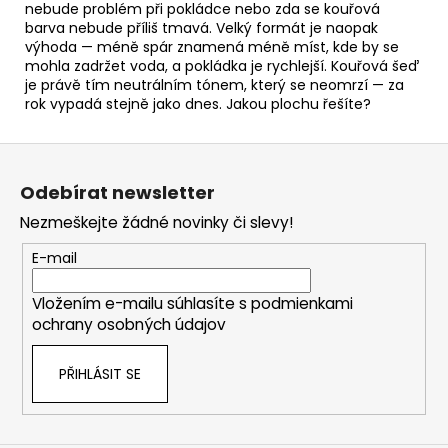
nebude problém při pokládce nebo zda se kouřová
barva nebude příliš tmavá. Velký formát je naopak
výhoda — méně spár znamená méně míst, kde by se
mohla zadržet voda, a pokládka je rychlejší. Kouřová šeď
je právě tím neutrálním tónem, který se neomrzí — za
rok vypadá stejně jako dnes. Jakou plochu řešíte?
Z
á
Odebírat newsletter
p
Nezmeškejte žádné novinky či slevy!
a
t
E-mail
í
Vložením e-mailu súhlasíte s
podmienkami
ochrany osobných údajov
PŘIHLÁSIT SE