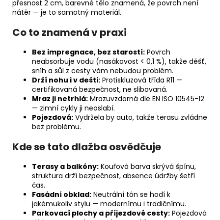
přesnost 2 cm, barevné tělo znamená, že povrch není
nátěr — je to samotný materiál.
Co to znamená v praxi
Bez impregnace, bez starostí:
Povrch
neabsorbuje vodu (nasákavost < 0,1 %), takže déšť,
sníh a sůl z cesty vám nebudou problém.
Drží nohu i v dešti:
Protiskluzová třída R11 —
certifikovaná bezpečnost, ne slibovaná.
Mraz ji netrhlá:
Mrazuvzdorná dle EN ISO 10545-12
— zimní cykly ji neoslabí.
Pojezdová:
Vydržela by auto, takže terasu zvládne
bez problému.
Kde se tato dlažba osvědčuje
Terasy a balkóny:
Kouřová barva skrývá špínu,
struktura drží bezpečnost, absence údržby šetří
čas.
Fasádní obklad:
Neutrální tón se hodí k
jakémukoliv stylu — modernímu i tradičnímu.
Parkovací plochy a příjezdové cesty:
Pojezdová