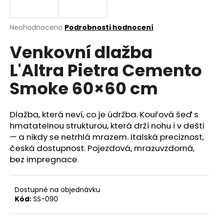
a
j
Průměrné
Neohodnoceno
Podrobnosti hodnocení
í
hodnocení
Venkovní dlažba
produktu
t
je
?
L'Altra Pietra Cemento
0,0
z
Smoke 60×60 cm
5
hvězdiček.
Dlažba, která neví, co je údržba. Kouřová šeď s
HLEDAT
hmatatelnou strukturou, která drží nohu i v dešti
— a nikdy se netrhlá mrazem. Italská preciznost,
česká dostupnost. Pojezdová, mrazuvzdorná,
D
bez impregnace.
o
p
o
Dostupné na objednávku
r
Kód:
SS-090
u