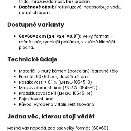
třída, mrazuvzdornost, bez prasklin.
Bazénové okolí:
Protiskluzová, neabsorbuje vodu,
netrpí chlórem.
Dostupné varianty
60×60×2 cm (24"×24"×0,8"):
Velký formát —
méně spár, rychlejší pokládka, vizuálně klidnější
plocha.
Technické údaje
Materiál: Slinutý kámen (porcelán), barevné tělo
Formát: 60×60 cm, tloušťka 2 cm
Nasákavost: < 0,1 % (EN ISO 10545-3)
Mrazuvzdornost: Ano (EN ISO 10545-12)
Protiskluzovost: R11 (EN ISO 10545-14)
Pojezdovost: Ano
Původ: Vyrobeno v Itálii, rektifikováno
Jedna věc, kterou stojí vědět
Možná vás napadá, zda tak velký formát (60×60)