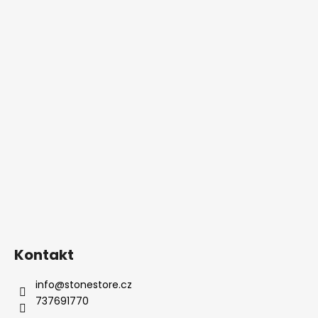
Kontakt
info
@
stonestore.cz
737691770