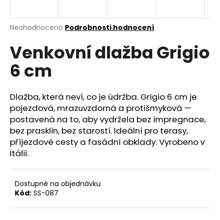
a
j
Průměrné
Neohodnoceno
Podrobnosti hodnocení
í
hodnocení
Venkovní dlažba Grigio
produktu
t
je
?
6 cm
0,0
z
5
hvězdiček.
Dlažba, která neví, co je údržba. Grigio 6 cm je
pojezdová, mrazuvzdorná a protišmyková —
HLEDAT
postavená na to, aby vydržela bez impregnace,
bez prasklin, bez starostí. Ideální pro terasy,
příjezdové cesty a fasádní obklady. Vyrobeno v
Itálii.
D
o
p
Dostupné na objednávku
o
Kód:
SS-087
r
u