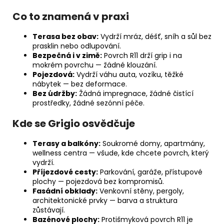
Co to znamená v praxi
Terasa bez obav:
Vydrží mráz, déšť, sníh a sůl bez
prasklin nebo odlupování.
Bezpečná i v zimě:
Povrch R11 drží grip i na
mokrém povrchu — žádné klouzání.
Pojezdová:
Vydrží váhu auta, vozíku, těžké
nábytek — bez deformace.
Bez údržby:
Žádná impregnace, žádné čistící
prostředky, žádné sezónní péče.
Kde se Grigio osvědčuje
Terasy a balkóny:
Soukromé domy, apartmány,
wellness centra — všude, kde chcete povrch, který
vydrží.
Příjezdové cesty:
Parkování, garáže, přístupové
plochy — pojezdová bez kompromisů.
Fasádní obklady:
Venkovní stěny, pergoly,
architektonické prvky — barva a struktura
zůstávají.
Bazénové plochy:
Protišmyková povrch R11 je