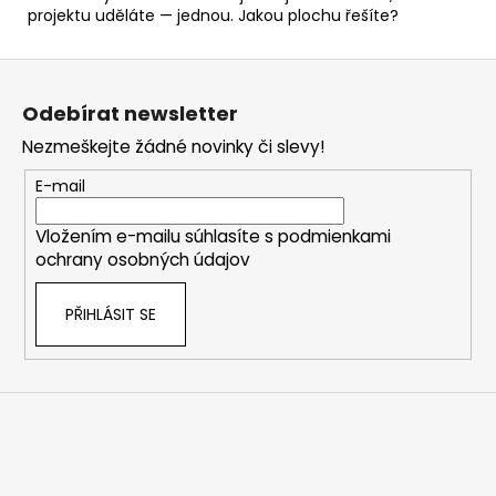
projektu uděláte — jednou. Jakou plochu řešíte?
Z
á
Odebírat newsletter
p
Nezmeškejte žádné novinky či slevy!
a
t
E-mail
í
Vložením e-mailu súhlasíte s
podmienkami
ochrany osobných údajov
PŘIHLÁSIT SE