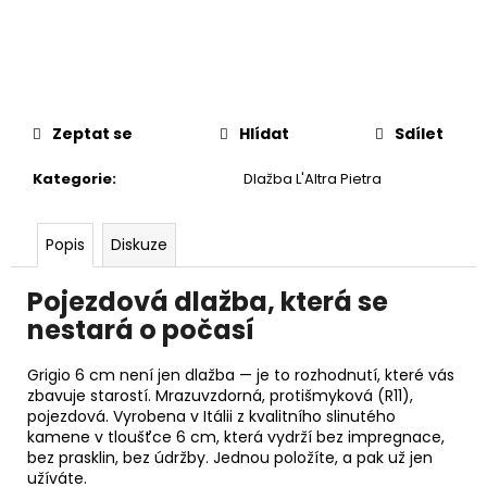
č
u
j
e
m
e
Zeptat se
Hlídat
Sdílet
Kategorie
:
Dlažba L'Altra Pietra
Popis
Diskuze
Pojezdová dlažba, která se
nestará o počasí
Grigio 6 cm není jen dlažba — je to rozhodnutí, které vás
zbavuje starostí. Mrazuvzdorná, protišmyková (R11),
pojezdová. Vyrobena v Itálii z kvalitního slinutého
kamene v tloušťce 6 cm, která vydrží bez impregnace,
bez prasklin, bez údržby. Jednou položíte, a pak už jen
užíváte.