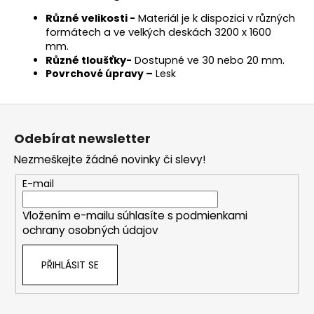
Různé velikosti -
Materiál je k dispozici v různých
formátech a ve velkých deskách 3200 x 1600
mm.
Různé tloušťky-
Dostupné ve 30 nebo 20 mm.
Povrchové úpravy –
Lesk
Z
á
Odebírat newsletter
p
Nezmeškejte žádné novinky či slevy!
a
t
E-mail
í
Vložením e-mailu súhlasíte s
podmienkami
ochrany osobných údajov
PŘIHLÁSIT SE