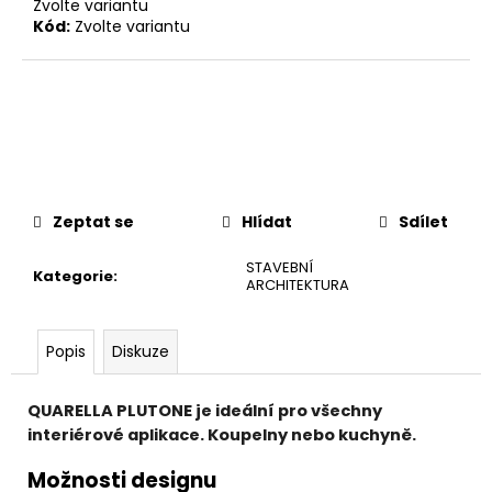
č
Zvolte variantu
u
Kód:
Zvolte variantu
j
e
m
e
Zeptat se
Hlídat
Sdílet
STAVEBNÍ
Kategorie
:
ARCHITEKTURA
Popis
Diskuze
QUARELLA PLUTONE je ideální pro všechny
interiérové aplikace. Koupelny nebo kuchyně.
Možnosti designu