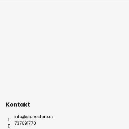
Kontakt
info
@
stonestore.cz
737691770