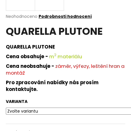
a
j
Průměrné
Neohodnoceno
Podrobnosti hodnocení
í
hodnocení
QUARELLA PLUTONE
produktu
t
je
?
0,0
z
QUARELLA PLUTONE
5
hvězdiček.
2
Cena obsahuje -
m
materiálu
Cena neobsahuje -
záměr, výřezy, leštění hran a
HLEDAT
montáž
Pro zpracování nabídky nás prosím
kontaktujte.
D
o
VARIANTA
p
o
r
u