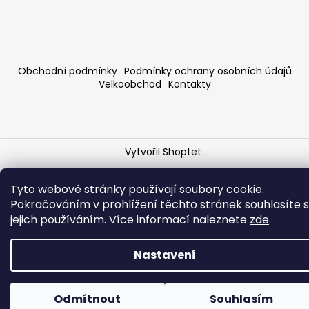
Obchodní podmínky
Podmínky ochrany osobních údajů
Velkoobchod
Kontakty
Vytvořil Shoptet
Copyright 2026
STONESTORE
. Všechna práva vyhrazena.
Upravit nastavení cookies
Tyto webové stránky používají soubory cookie.
Pokračováním v prohlížení těchto stránek souhlasíte s
jejich používáním. Více informací naleznete
zde
.
Nastavení
Odmítnout
Souhlasím