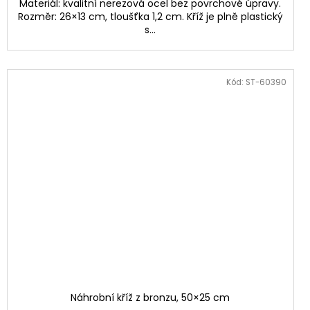
Materiál: kvalitní nerezová ocel bez povrchové úpravy.
Rozměr: 26×13 cm, tloušťka 1,2 cm. Kříž je plně plastický
s...
Kód:
ST-60390
Náhrobní kříž z bronzu, 50×25 cm