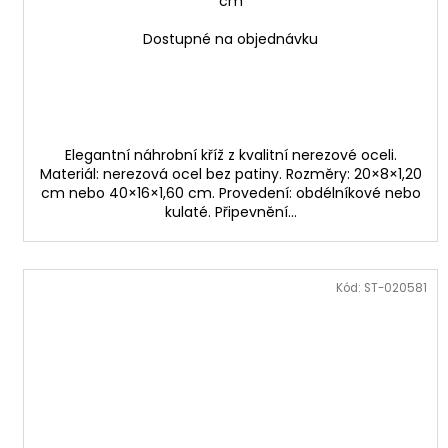
cm
Dostupné na objednávku
Elegantní náhrobní kříž z kvalitní nerezové oceli.
Materiál: nerezová ocel bez patiny. Rozměry: 20×8×1,20
cm nebo 40×16×1,60 cm. Provedení: obdélníkové nebo
kulaté. Připevnění...
Kód:
ST-020581