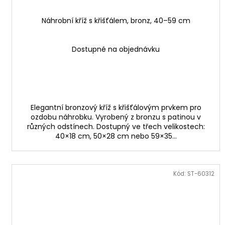
Náhrobní kříž s křišťálem, bronz, 40–59 cm
Dostupné na objednávku
Elegantní bronzový kříž s křišťálovým prvkem pro
ozdobu náhrobku. Vyrobený z bronzu s patinou v
různých odstínech. Dostupný ve třech velikostech:
40×18 cm, 50×28 cm nebo 59×35...
Kód:
ST-60312