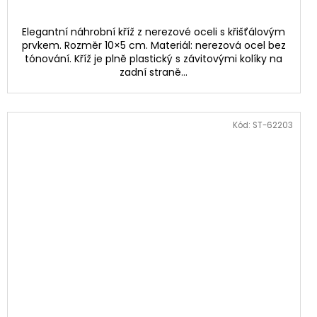
Elegantní náhrobní kříž z nerezové oceli s křišťálovým
prvkem. Rozměr 10×5 cm. Materiál: nerezová ocel bez
tónování. Kříž je plně plastický s závitovými kolíky na
zadní straně...
Kód:
ST-62203