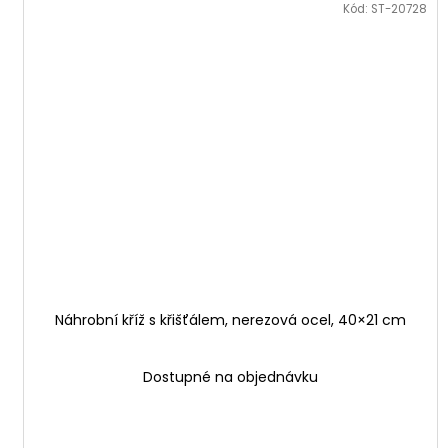
Kód:
ST-20728
Náhrobní kříž s křišťálem, nerezová ocel, 40×21 cm
Dostupné na objednávku