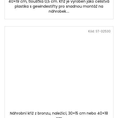
40×19 cm, tloušťka 0,5 cm. Kříž je vyroben jako celistvá
plastika s gewindestifty pro snadnou montáž na
náhrobek....
Kód:
ST-32530
Náhrobní kříž z bronzu, naležící, 30×15 cm nebo 40×18