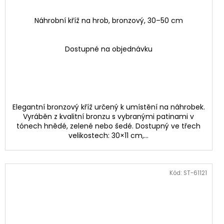
Náhrobní kříž na hrob, bronzový, 30–50 cm
Dostupné na objednávku
Elegantní bronzový kříž určený k umístění na náhrobek.
Vyráběn z kvalitní bronzu s vybranými patinami v
tónech hnědé, zelené nebo šedé. Dostupný ve třech
velikostech: 30×11 cm,...
Kód:
ST-61121