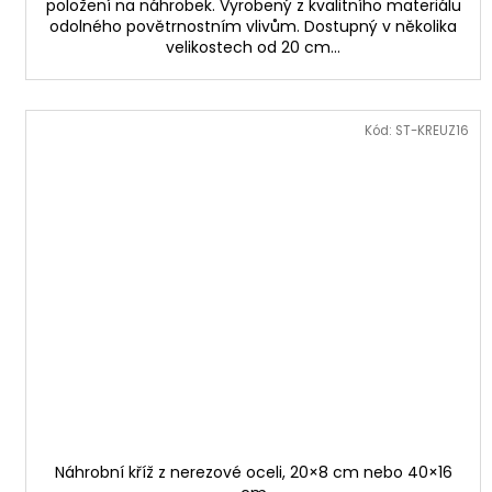
položení na náhrobek. Vyrobený z kvalitního materiálu
odolného povětrnostním vlivům. Dostupný v několika
velikostech od 20 cm...
Kód:
ST-KREUZ16
Náhrobní kříž z nerezové oceli, 20×8 cm nebo 40×16