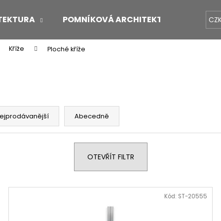
TEKTURA
POMNÍKOVÁ ARCHITEKTURA
O 
CZ
Kříže
Ploché kříže
Co potřebujete najít?
HLEDAT
ejprodávanější
Abecedně
Doporučujeme
OTEVŘÍT FILTR
Kód:
ST-20555