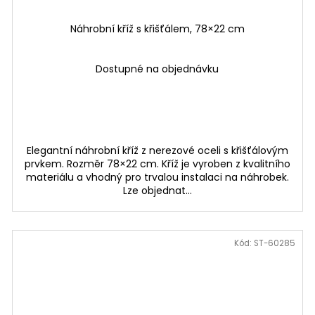
Náhrobní kříž s křišťálem, 78×22 cm
Dostupné na objednávku
Elegantní náhrobní kříž z nerezové oceli s křišťálovým
prvkem. Rozměr 78×22 cm. Kříž je vyroben z kvalitního
materiálu a vhodný pro trvalou instalaci na náhrobek.
Lze objednat...
Kód:
ST-60285