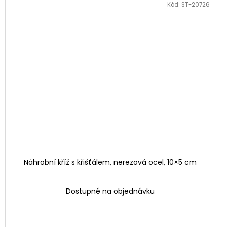
Kód:
ST-20726
Náhrobní kříž s křišťálem, nerezová ocel, 10×5 cm
Dostupné na objednávku