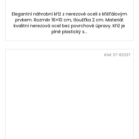
Elegantní náhrobní kříž z nerezové oceli s křišťálovým
prvkem. Rozměr 16×10 cm, tloušťka 2 cm. Materiál:
kvalitní nerezová ocel bez povrchové úpravy. Kříž je
plně plastický s...
Kód:
ST-60237