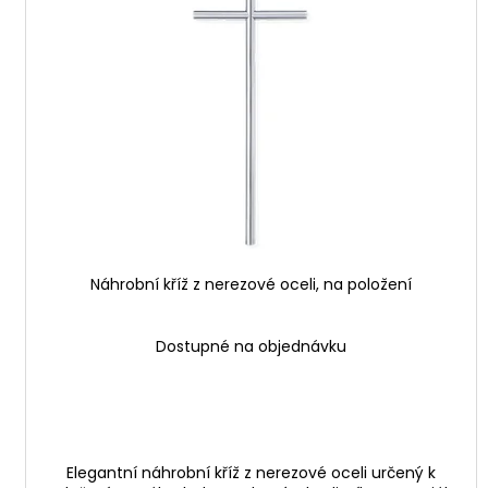
i
u
s
k
p
t
r
ů
o
d
u
k
t
ů
Náhrobní kříž z nerezové oceli, na položení
Dostupné na objednávku
Elegantní náhrobní kříž z nerezové oceli určený k