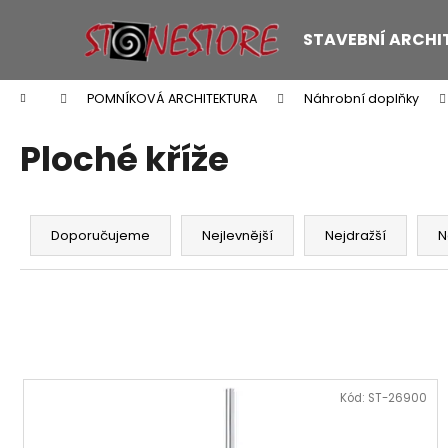
K
Přejít
na
o
STAVEBNÍ ARCHI
obsah
Zpět
Zpět
š
do
do
í
Domů
POMNÍKOVÁ ARCHITEKTURA
Náhrobní doplňky
k
obchodu
obchodu
Ploché kříže
Ř
a
Doporučujeme
Nejlevnější
Nejdražší
N
z
e
n
í
p
V
r
ý
Kód:
ST-26900
o
p
d