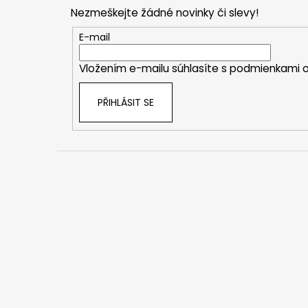
p
Nezmeškejte žádné novinky či slevy!
a
t
E-mail
í
Vložením e-mailu súhlasíte s
podmienkami o
PŘIHLÁSIT SE