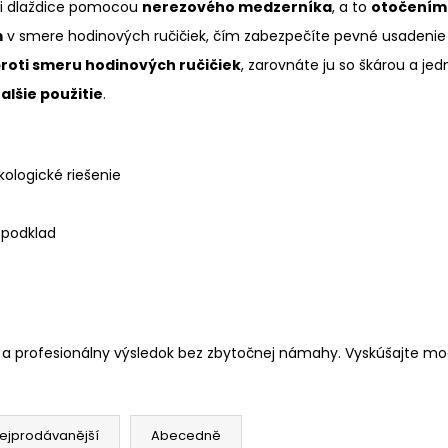
zi dlaždice pomocou
nerezového medzerníka
, a to
otočením 
m
v smere hodinových ručičiek, čím zabezpečíte pevné usadenie 
roti smeru hodinových ručičiek
, zarovnáte ju so škárou a je
lšie použitie
.
ologické riešenie
 podklad
a profesionálny výsledok bez zbytočnej námahy. Vyskúšajte mode
ejprodávanější
Abecedně