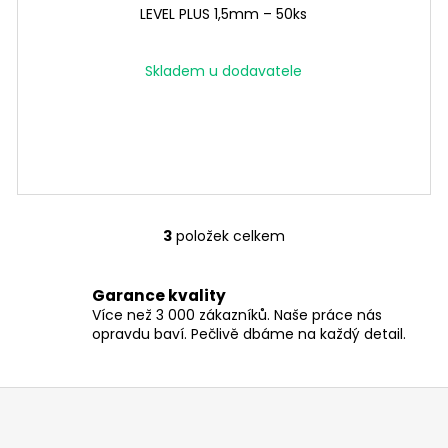
LEVEL PLUS 1,5mm – 50ks
Skladem u dodavatele
3
položek celkem
O
v
l
Garance kvality
á
Více než 3 000 zákazníků. Naše práce nás
d
opravdu baví. Pečlivě dbáme na každý detail.
a
c
í
p
r