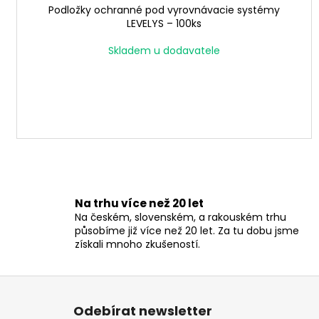
Podložky ochranné pod vyrovnávacie systémy
LEVELYS – 100ks
Skladem u dodavatele
Na trhu více než 20 let
Na českém, slovenském, a rakouském trhu
působíme již více než 20 let. Za tu dobu jsme
získali mnoho zkušeností.
Z
á
Odebírat newsletter