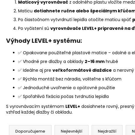
Maticový vyrovnávač
z odolného plastu vložíte med
Maticu
dotiahnete ručne alebo špeciálnym kľúčo
Po čiastočnom vytvrdnutí lepidla otočíte maticu späť
p
Po vyčistení sú
vyrovnávače LEVEL+ pripravené na ďa
Výhody LEVEL+ systému:
✅ Opakovane použiteľné plastové matice – odolné a ek
✅ Vhodné pre dlažby a obklady
2–16 mm
hrubé
✅ Ideálne aj pre
veľkoformátové dlaždice
a nerovný
✅ Rýchla montáž bez náradia, voliteľne s kľúčom
✅ Jednoduché uvoľnenie a opätovné použitie
✅ Spoľahlivá fixácia počas tvrdnutia lepidla
S vyrovnávacím systémom
LEVEL+
dosiahnete rovný, presný 
vzhľad každej dlažby či obkladu.
Ř
a
Doporučujeme
Nejlevnější
Nejdražší
N