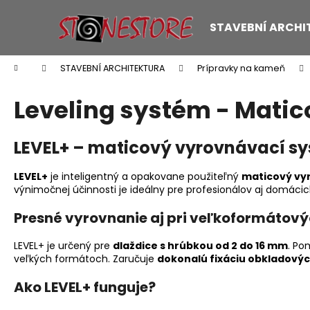
K
Přejít
na
o
STAVEBNÍ ARCHI
obsah
Zpět
Zpět
š
do
do
í
Domů
STAVEBNÍ ARCHITEKTURA
Prípravky na kameň
k
obchodu
obchodu
Leveling systém - Matic
LEVEL+ – maticový vyrovnávací sy
LEVEL+
je inteligentný a opakovane použiteľný
maticový vy
výnimočnej účinnosti je ideálny pre profesionálov aj domácic
Presné vyrovnanie aj pri veľkoformátový
LEVEL+ je určený pre
dlaždice s hrúbkou od 2 do 16 mm
. Po
veľkých formátoch. Zaručuje
dokonalú fixáciu obkladový
Ako LEVEL+ funguje?