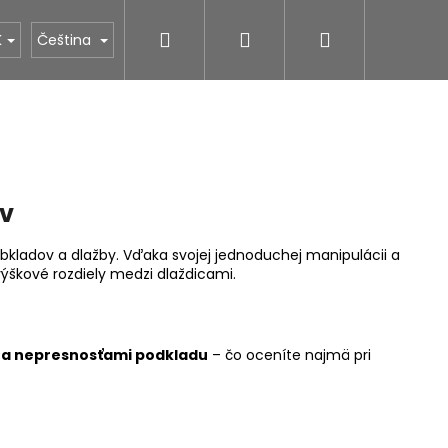
Hledat
Přihlášení
Nákupní
NÁS
STONESTORE ceník hrobů
Povrchové úpr
K
Čeština
košík
ov
e obkladov a dlažby. Vďaka svojej jednoduchej manipulácii a
výškové rozdiely medzi dlaždicami.
a nepresnosťami podkladu
– čo oceníte najmä pri