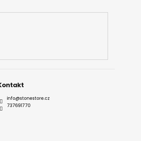
Kontakt
info
@
stonestore.cz
737691770