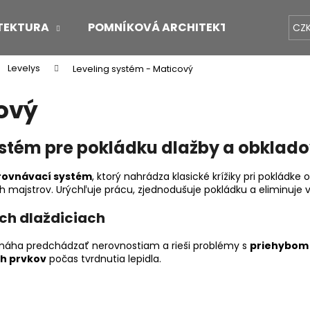
TEKTURA
POMNÍKOVÁ ARCHITEKTURA
O 
CZ
Levelys
Leveling systém - Maticový
Co potřebujete najít?
ový
HLEDAT
stém pre pokládku dlažby a obklad
rovnávací systém
, ktorý nahrádza klasické krížiky pri pokládk
Doporučujeme
h majstrov. Urýchľuje prácu, zjednodušuje pokládku a eliminuje 
ch dlaždiciach
máha predchádzať nerovnostiam a rieši problémy s
priehybom 
ch prvkov
počas tvrdnutia lepidla.