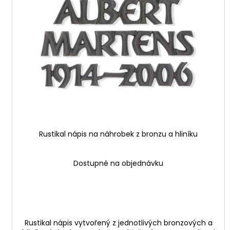
i
u
s
k
p
t
r
ů
o
d
u
k
t
ů
Rustikal nápis na náhrobek z bronzu a hliníku
Dostupné na objednávku
Rustikal nápis vytvořený z jednotlivých bronzových a