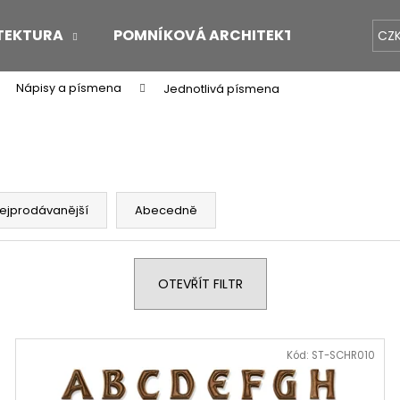
TEKTURA
POMNÍKOVÁ ARCHITEKTURA
O 
CZ
Nápisy a písmena
Jednotlivá písmena
Co potřebujete najít?
HLEDAT
ejprodávanější
Abecedně
Doporučujeme
OTEVŘÍT FILTR
Kód:
ST-SCHR010