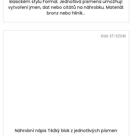
klasickém stylu Formal. Jednotlivá písmena umožňují
vytvoření jmen, dat nebo citátů na náhrobku. Materiál:
bronz nebo hliník...
Kód:
ST-SZ041
Náhrobní nápis Těžký blok z jednotlivých písmen