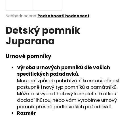
a
j
Průměrné
Neohodnoceno
Podrobnosti hodnocení
í
hodnocení
Detský pomník
produktu
t
je
?
Juparana
0,0
z
5
hvězdiček.
Urnové pomníky
HLEDAT
Výroba urnových pomníků dle vašich
specifických požadavků.
Moderní způsob pohřbívání kremací přinesl
postupně i nový typ pomníků a památníků.
D
Můžete si vybrat hotový komplet s krátkou
o
dodací lhůtou, nebo vám vyrobíme urnový
p
pomník přesně podle vašich požadavků.
o
Rozměr
r
u