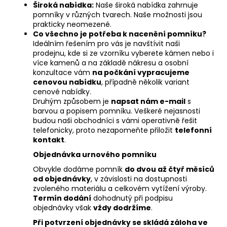
Široká nabídka:
Naše široká nabídka zahrnuje
pomníky v různých tvarech. Naše možnosti jsou
prakticky neomezené.
Co všechno je potřeba k nacenění pomníku?
Ideálním řešením pro vás je navštívit naši
prodejnu, kde si ze vzorníku vyberete kámen nebo i
více kamenů a na základě nákresu a osobní
konzultace vám
na počkání vypracujeme
cenovou nabídku
, případně několik variant
cenové nabídky.
Druhým způsobem je
napsat nám e-mail
s
barvou a popisem pomníku. Veškeré nejasnosti
budou naši obchodníci s vámi operativně řešit
telefonicky, proto nezapomeňte přiložit
telefonní
kontakt
.
Objednávka urnového pomníku
Obvykle dodáme pomník
do dvou až čtyř měsíců
od objednávky
, v závislosti na dostupnosti
zvoleného materiálu a celkovém vytížení výroby.
Termín dodání
dohodnutý při podpisu
objednávky však
vždy dodržíme
.
Při potvrzení objednávky se skládá záloha ve