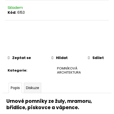
č
u
Skladem
j
Kód:
6153
e
m
e
Zeptat se
Hlídat
Sdílet
POMNÍKOVÁ
Kategorie
:
ARCHITEKTURA
Popis
Diskuze
Urnové pomníky ze žuly, mramoru,
břidlice, pískovce a vápence.