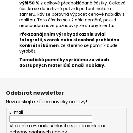
výši 50 %
z celkové předpokládané částky. Celková
částka se definitivně potvrdí po technickém
záměru, kdy se porovná výpočet cenové nabídky s
realitou. Tato částka se už dále nemění, pokud
nepřibudou nové požadavky ze strany klienta.
Před zahájením výroby zákazník uvidí
fotografii, vzorek nebo si osobně prohlédne
konkrétní kámen
, ze kterého se pomník bude
vyrábět.
Tematické pomníky vyrábíme ze všech
dostupných materiálů z naší nabídky.
Z
á
Odebírat newsletter
p
Nezmeškejte žádné novinky či slevy!
a
t
E-mail
í
Vložením e-mailu súhlasíte s
podmienkami
ochrany osobných údajov