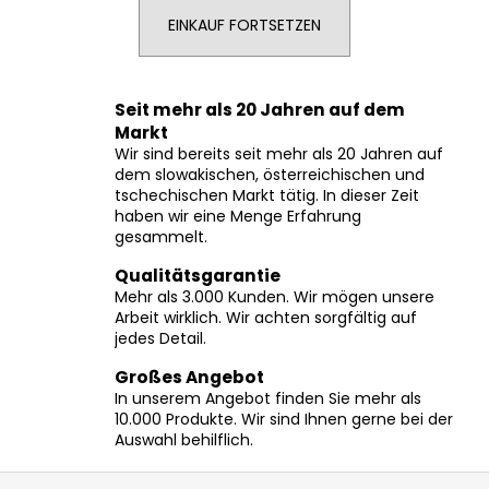
EINKAUF FORTSETZEN
SUCHEN
Seit mehr als 20 Jahren auf dem
Markt
Wir sind bereits seit mehr als 20 Jahren auf
W
dem slowakischen, österreichischen und
tschechischen Markt tätig. In dieser Zeit
i
haben wir eine Menge Erfahrung
r
gesammelt.
e
m
Qualitätsgarantie
p
Mehr als 3.000 Kunden. Wir mögen unsere
Arbeit wirklich. Wir achten sorgfältig auf
f
jedes Detail.
e
h
Großes Angebot
l
In unserem Angebot finden Sie mehr als
e
10.000 Produkte. Wir sind Ihnen gerne bei der
n
Auswahl behilflich.
F