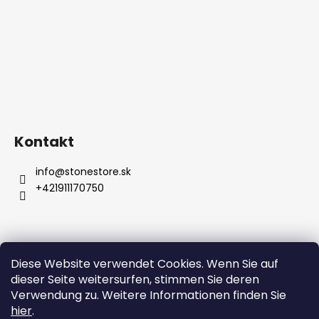
Kontakt
info
@
stonestore.sk
+421911170750
Diese Website verwendet Cookies. Wenn Sie auf
Bedingungen und Konditionen
dieser Seite weitersurfen, stimmen Sie deren
Datenschutzbestimmungen
Großhandel
Kontakt
Verwendung zu. Weitere Informationen finden Sie
hier
.