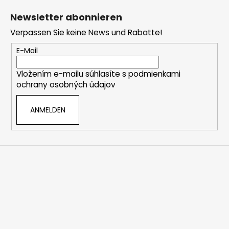
u
Newsletter abonnieren
ß
Verpassen Sie keine News und Rabatte!
z
e
E-Mail
i
Vložením e-mailu súhlasíte s
podmienkami
l
ochrany osobných údajov
e
ANMELDEN