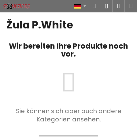
W
Zum
Suchen
Ware
M
Login
Inhalt
a
springen
Zurück
Zurück
r
Žula P.White
zum
zum
e
W
n
a
k
Wir bereiten Ihre Produkte noch
s
o
vor.
s
r
u
b
c
h
e
n
S
Sie können sich aber auch andere
i
Kategorien ansehen.
e
?