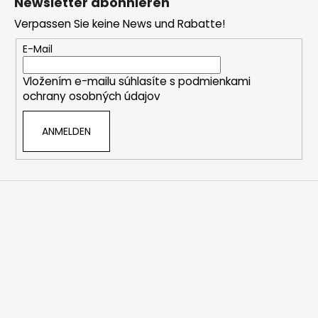
s
Newsletter abonnieren
ß
t
Verpassen Sie keine News und Rabatte!
z
e
e
E-Mail
i
Vložením e-mailu súhlasíte s
podmienkami
l
ochrany osobných údajov
e
ANMELDEN