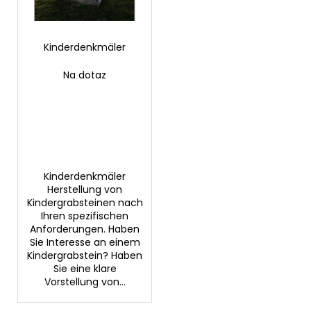
d
r
e
u
r
Kinderdenkmäler
n
SUCHEN
P
g
Na dotaz
r
o
W
d
i
u
r
k
e
m
t
Kinderdenkmäler
p
Herstellung von
e
f
Kindergrabsteinen nach
Ihren spezifischen
e
Anforderungen. Haben
h
Sie Interesse an einem
l
Kindergrabstein? Haben
e
Sie eine klare
n
Vorstellung von...