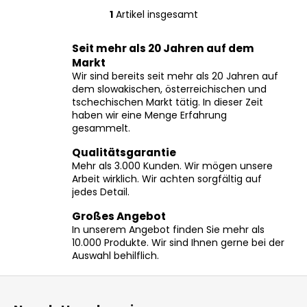
1
Artikel insgesamt
S
t
Seit mehr als 20 Jahren auf dem
e
Markt
u
Wir sind bereits seit mehr als 20 Jahren auf
e
dem slowakischen, österreichischen und
r
tschechischen Markt tätig. In dieser Zeit
e
haben wir eine Menge Erfahrung
l
gesammelt.
e
Qualitätsgarantie
m
Mehr als 3.000 Kunden. Wir mögen unsere
e
Arbeit wirklich. Wir achten sorgfältig auf
n
jedes Detail.
t
e
Großes Angebot
In unserem Angebot finden Sie mehr als
d
10.000 Produkte. Wir sind Ihnen gerne bei der
e
Auswahl behilflich.
r
L
F
i
u