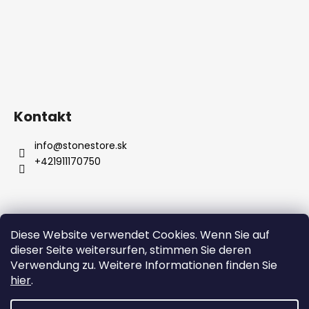
Kontakt
info
@
stonestore.sk
+421911170750
Diese Website verwendet Cookies. Wenn Sie auf
Bedingungen und Konditionen
dieser Seite weitersurfen, stimmen Sie deren
Datenschutzbestimmungen
Großhandel
Kontakt
Verwendung zu. Weitere Informationen finden Sie
hier
.