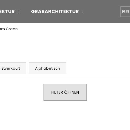
EKTUR
GRABARCHITEKTUR
ÜBER UNS
EUR
pam Green
Was suchen Sie?
SUCHEN
istverkauft
Alphabetisch
Wir empfehlen
FILTER ÖFFNEN