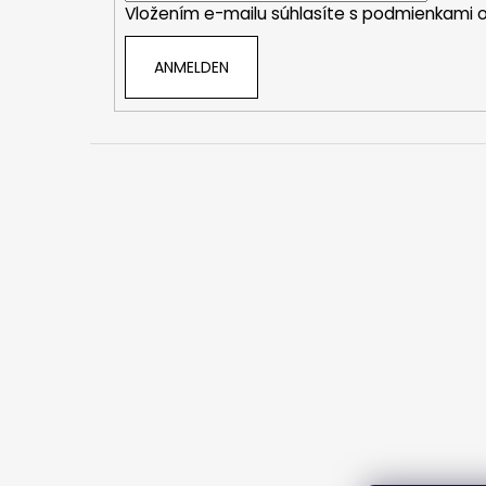
Vložením e-mailu súhlasíte s
podmienkami o
l
e
ANMELDEN