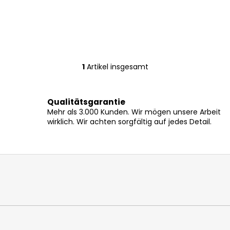
1
Artikel insgesamt
S
t
e
Qualitätsgarantie
u
Mehr als 3.000 Kunden. Wir mögen unsere Arbeit
e
wirklich. Wir achten sorgfältig auf jedes Detail.
r
e
l
e
m
e
n
t
e