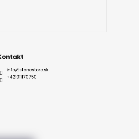
Kontakt
info
@
stonestore.sk
+421911170750