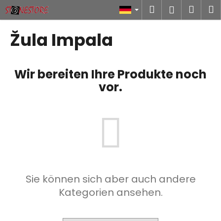
W
Zum
Suchen
Ware
M
Login
Inhalt
a
springen
Zurück
Zurück
r
Žula Impala
zum
zum
e
W
n
a
k
Wir bereiten Ihre Produkte noch
s
o
vor.
s
r
u
b
c
h
e
n
S
Sie können sich aber auch andere
i
Kategorien ansehen.
e
?