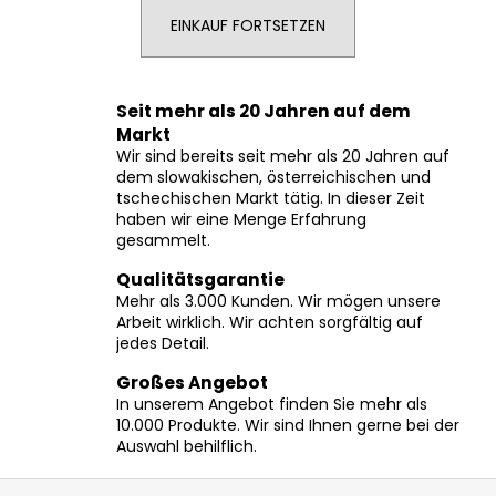
EINKAUF FORTSETZEN
SUCHEN
Seit mehr als 20 Jahren auf dem
Markt
Wir sind bereits seit mehr als 20 Jahren auf
W
dem slowakischen, österreichischen und
tschechischen Markt tätig. In dieser Zeit
i
haben wir eine Menge Erfahrung
r
gesammelt.
e
m
Qualitätsgarantie
p
Mehr als 3.000 Kunden. Wir mögen unsere
Arbeit wirklich. Wir achten sorgfältig auf
f
jedes Detail.
e
h
Großes Angebot
l
In unserem Angebot finden Sie mehr als
e
10.000 Produkte. Wir sind Ihnen gerne bei der
n
Auswahl behilflich.
F