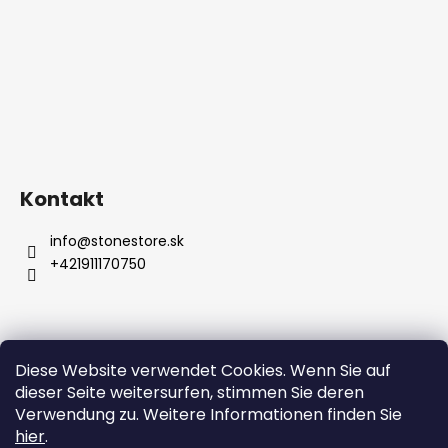
Kontakt
info
@
stonestore.sk
+421911170750
Diese Website verwendet Cookies. Wenn Sie auf
Bedingungen und Konditionen
dieser Seite weitersurfen, stimmen Sie deren
Datenschutzbestimmungen
Großhandel
Kontakt
Verwendung zu. Weitere Informationen finden Sie
hier
.