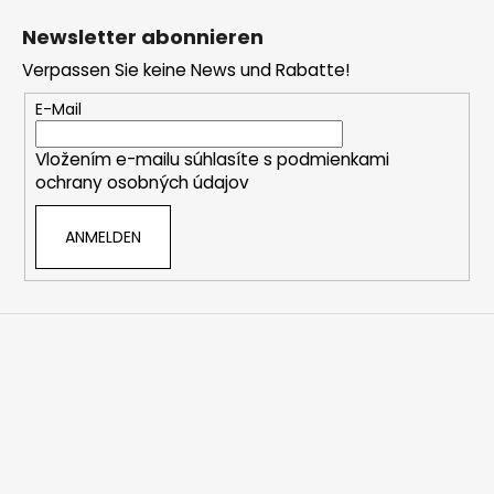
u
Newsletter abonnieren
ß
Verpassen Sie keine News und Rabatte!
z
e
E-Mail
i
Vložením e-mailu súhlasíte s
podmienkami
l
ochrany osobných údajov
e
ANMELDEN