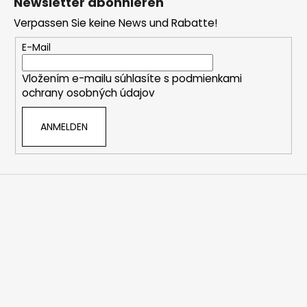
s
Newsletter abonnieren
ß
t
Verpassen Sie keine News und Rabatte!
z
e
e
E-Mail
i
Vložením e-mailu súhlasíte s
podmienkami
l
ochrany osobných údajov
e
ANMELDEN