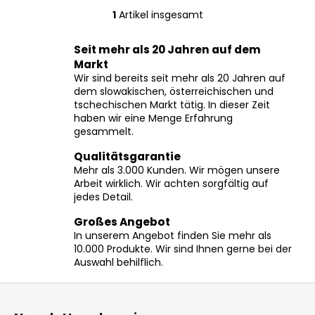
1
Artikel insgesamt
S
t
Seit mehr als 20 Jahren auf dem
e
Markt
u
Wir sind bereits seit mehr als 20 Jahren auf
e
dem slowakischen, österreichischen und
r
tschechischen Markt tätig. In dieser Zeit
e
haben wir eine Menge Erfahrung
l
gesammelt.
e
Qualitätsgarantie
m
Mehr als 3.000 Kunden. Wir mögen unsere
e
Arbeit wirklich. Wir achten sorgfältig auf
n
jedes Detail.
t
e
Großes Angebot
In unserem Angebot finden Sie mehr als
d
10.000 Produkte. Wir sind Ihnen gerne bei der
e
Auswahl behilflich.
r
L
F
i
u