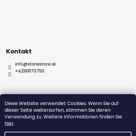
Kontakt
info
@
stonestore.sk
+421911170750
Diese Website verwendet Cookies. Wenn Sie auf
Bedingungen und Konditionen
dieser Seite weitersurfen, stimmen Sie deren
Datenschutzbestimmungen
Großhandel
Kontakt
Verwendung zu. Weitere Informationen finden Sie
hier
.