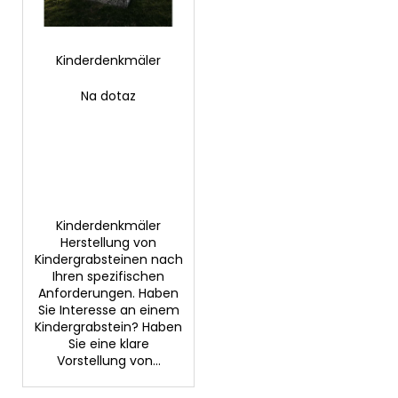
d
r
e
u
r
Kinderdenkmäler
n
SUCHEN
P
g
Na dotaz
r
o
W
d
i
u
r
k
e
m
t
Kinderdenkmäler
p
Herstellung von
e
f
Kindergrabsteinen nach
Ihren spezifischen
e
Anforderungen. Haben
h
Sie Interesse an einem
l
Kindergrabstein? Haben
e
Sie eine klare
n
Vorstellung von...