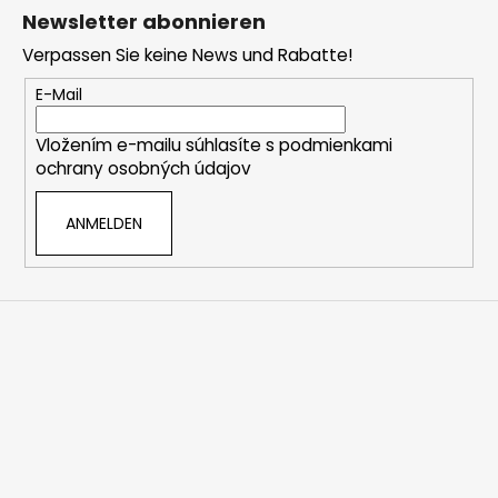
u
s
Newsletter abonnieren
ß
t
Verpassen Sie keine News und Rabatte!
z
e
e
E-Mail
i
Vložením e-mailu súhlasíte s
podmienkami
l
ochrany osobných údajov
e
ANMELDEN