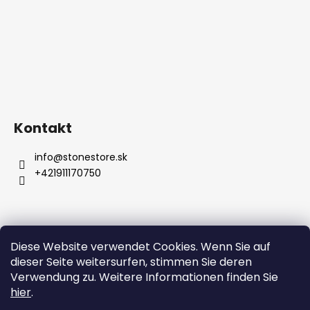
Kontakt
info
@
stonestore.sk
+421911170750
Diese Website verwendet Cookies. Wenn Sie auf
Bedingungen und Konditionen
dieser Seite weitersurfen, stimmen Sie deren
Datenschutzbestimmungen
Großhandel
Kontakt
Verwendung zu. Weitere Informationen finden Sie
hier
.