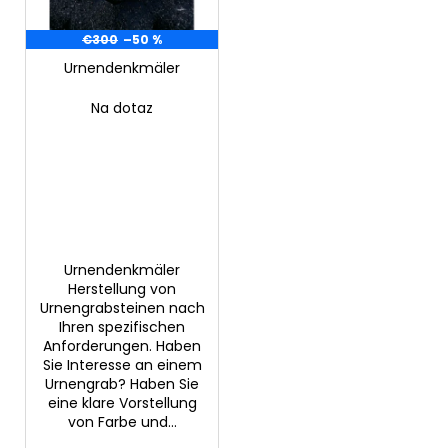
d
r
e
€300
–50 %
u
r
Urnendenkmäler
n
SUCHEN
P
g
Na dotaz
r
o
W
d
i
u
r
k
e
m
t
p
Urnendenkmäler
e
Herstellung von
f
Urnengrabsteinen nach
e
Ihren spezifischen
h
Anforderungen. Haben
l
Sie Interesse an einem
e
Urnengrab? Haben Sie
n
eine klare Vorstellung
von Farbe und...