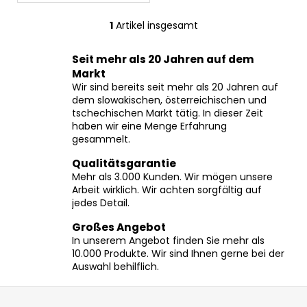
1
Artikel insgesamt
S
t
Seit mehr als 20 Jahren auf dem
e
Markt
u
Wir sind bereits seit mehr als 20 Jahren auf
e
dem slowakischen, österreichischen und
r
tschechischen Markt tätig. In dieser Zeit
e
haben wir eine Menge Erfahrung
l
gesammelt.
e
Qualitätsgarantie
m
Mehr als 3.000 Kunden. Wir mögen unsere
e
Arbeit wirklich. Wir achten sorgfältig auf
n
jedes Detail.
t
e
Großes Angebot
In unserem Angebot finden Sie mehr als
d
10.000 Produkte. Wir sind Ihnen gerne bei der
e
Auswahl behilflich.
r
L
F
i