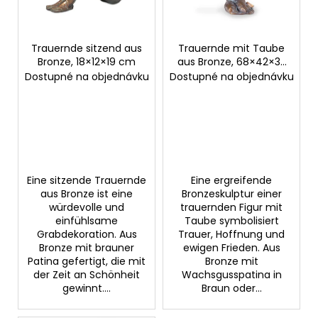
d
r
e
u
r
Trauernde sitzend aus
Trauernde mit Taube
n
SUCHEN
Bronze, 18×12×19 cm
aus Bronze, 68×42×33
P
g
cm
Dostupné na objednávku
Dostupné na objednávku
r
o
W
d
i
u
r
k
e
m
t
Eine sitzende Trauernde
Eine ergreifende
p
aus Bronze ist eine
Bronzeskulptur einer
e
f
würdevolle und
trauernden Figur mit
einfühlsame
Taube symbolisiert
e
Grabdekoration. Aus
Trauer, Hoffnung und
h
Bronze mit brauner
ewigen Frieden. Aus
l
Patina gefertigt, die mit
Bronze mit
e
der Zeit an Schönheit
Wachsgusspatina in
n
gewinnt....
Braun oder...