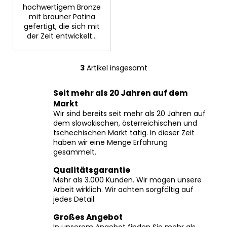
hochwertigem Bronze
mit brauner Patina
gefertigt, die sich mit
der Zeit entwickelt...
3
Artikel insgesamt
S
t
Seit mehr als 20 Jahren auf dem
e
Markt
u
Wir sind bereits seit mehr als 20 Jahren auf
e
dem slowakischen, österreichischen und
r
tschechischen Markt tätig. In dieser Zeit
e
haben wir eine Menge Erfahrung
l
gesammelt.
e
Qualitätsgarantie
m
Mehr als 3.000 Kunden. Wir mögen unsere
e
Arbeit wirklich. Wir achten sorgfältig auf
n
jedes Detail.
t
e
Großes Angebot