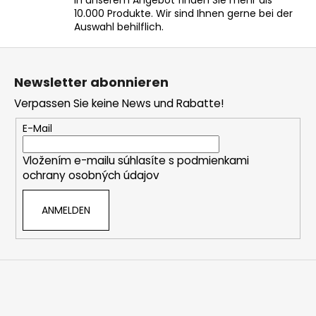
In unserem Angebot finden Sie mehr als
d
10.000 Produkte. Wir sind Ihnen gerne bei der
e
Auswahl behilflich.
r
L
F
i
u
s
Newsletter abonnieren
ß
t
Verpassen Sie keine News und Rabatte!
z
e
e
E-Mail
i
Vložením e-mailu súhlasíte s
podmienkami
l
ochrany osobných údajov
e
ANMELDEN