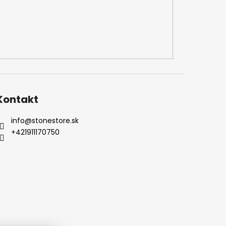
Kontakt
info
@
stonestore.sk
+421911170750