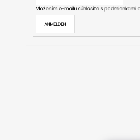
i
Vložením e-mailu súhlasíte s
podmienkami o
l
e
ANMELDEN