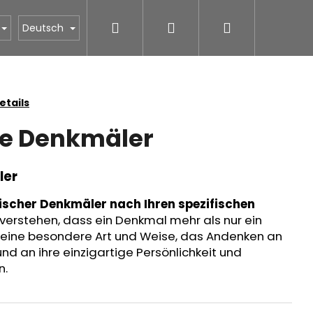
Suchen
Login
Warenkorb
STONESTORE Preisliste für Gräber
Oberflächenbe
Deutsch
tails
e Denkmäler
ler
ischer Denkmäler nach Ihren spezifischen
verstehen, dass ein Denkmal mehr als nur ein
t eine besondere Art und Weise, das Andenken an
und an ihre einzigartige Persönlichkeit und
n.