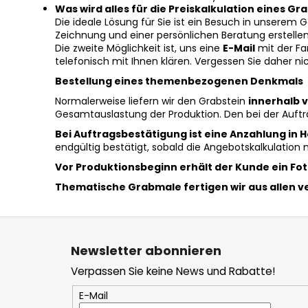
Was wird alles für die Preiskalkulation eines Gr
Die ideale Lösung für Sie ist ein Besuch in unsere
Zeichnung und einer persönlichen Beratung erstellen
Die zweite Möglichkeit ist, uns eine
E-Mail
mit der Fa
telefonisch mit Ihnen klären. Vergessen Sie daher ni
Bestellung eines themenbezogenen Denkmals
Normalerweise liefern wir den Grabstein
innerhalb v
Gesamtauslastung der Produktion. Den bei der Auft
Bei Auftragsbestätigung ist eine Anzahlung in 
endgültig bestätigt, sobald die Angebotskalkulation 
Vor Produktionsbeginn erhält der Kunde ein Fot
Thematische Grabmale fertigen wir aus allen v
F
u
Newsletter abonnieren
ß
Verpassen Sie keine News und Rabatte!
z
e
E-Mail