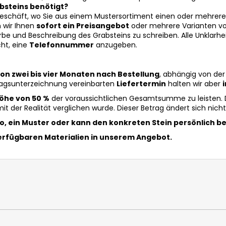
absteins benötigt?
m Geschäft, wo Sie aus einem Mustersortiment einen oder mehrer
 wir Ihnen
sofort ein Preisangebot
oder mehrere Varianten vo
rbe und Beschreibung des Grabsteins zu schreiben. Alle Unklarhe
cht, eine
Telefonnummer
anzugeben.
on zwei bis vier Monaten nach Bestellung
, abhängig von der
ragsunterzeichnung vereinbarten
Liefertermin
halten wir aber
Höhe von 50 %
der voraussichtlichen Gesamtsumme zu leisten.
mit der Realität verglichen wurde. Dieser Betrag ändert sich ni
o, ein Muster oder kann den konkreten Stein persönlich b
erfügbaren Materialien in unserem Angebot.