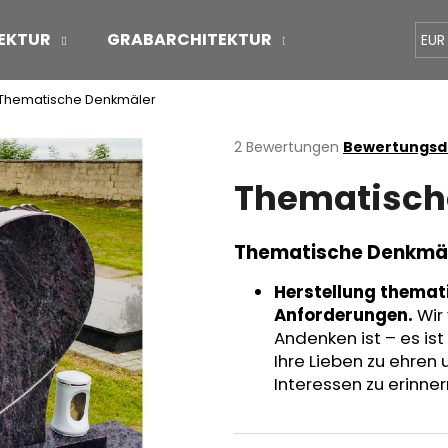
EKTUR
GRABARCHITEKTUR
ÜBER UNS
EUR
Thematische Denkmäler
Was suchen Sie?
Die
2 Bewertungen
Bewertungsde
durchschnittliche
Thematisch
Produktbewertung
SUCHEN
ist
5,0
von
Thematische Denkmä
5
Wir empfehlen
Sternen.
Herstellung themat
Anforderungen.
Wir 
Andenken ist – es is
Ihre Lieben zu ehren 
Interessen zu erinner