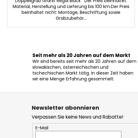
Doppellgrab Granit Regal Black Der Preis beinhaltet:
Material, Herstellung und Lieferung bis 100 km.Der Preis
beinhaltet nicht: Montage, Beschriftung sowie
Grabzubehör...
Seit mehr als 20 Jahren auf dem Markt
Wir sind bereits seit mehr als 20 Jahren auf dem
slowakischen, österreichischen und
tschechischen Markt tätig. In dieser Zeit haben
wir eine Menge Erfahrung gesammelt.
F
u
Newsletter abonnieren
ß
Verpassen Sie keine News und Rabatte!
z
e
E-Mail
i