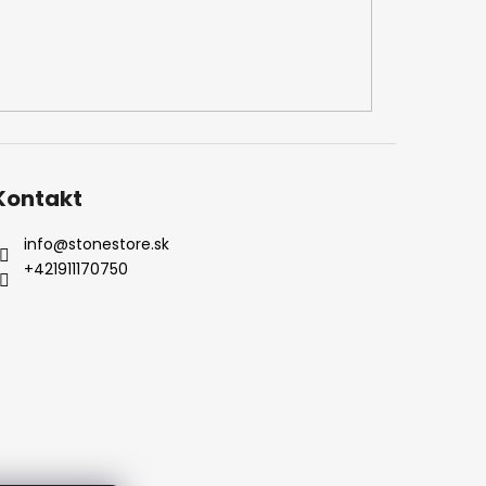
Kontakt
info
@
stonestore.sk
+421911170750