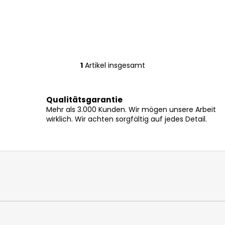
1
Artikel insgesamt
S
t
e
Qualitätsgarantie
u
Mehr als 3.000 Kunden. Wir mögen unsere Arbeit
e
wirklich. Wir achten sorgfältig auf jedes Detail.
r
e
l
e
m
e
n
t
e