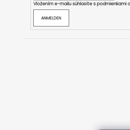
Vložením e-mailu súhlasíte s
podmienkami o
l
e
ANMELDEN