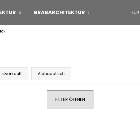
EKTUR
GRABARCHITEKTUR
ÜBER UNS
EUR
ack
Was suchen Sie?
SUCHEN
istverkauft
Alphabetisch
Wir empfehlen
FILTER ÖFFNEN