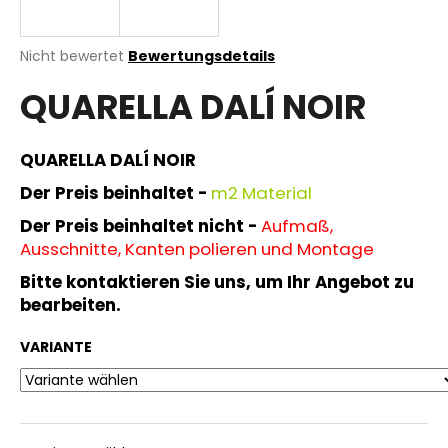
Die
Nicht bewertet
Bewertungsdetails
durchschnittliche
SUCHEN
QUARELLA DALÍ NOIR
Produktbewertung
ist
0,0
von
QUARELLA DALÍ NOIR
W
5
i
Sternen.
Der Preis beinhaltet -
m
2 Material
r
Der Preis beinhaltet nicht -
Aufmaß,
e
Ausschnitte, Kanten polieren und Montage
m
p
Bitte kontaktieren Sie uns, um Ihr Angebot zu
f
bearbeiten.
e
h
VARIANTE
l
e
n