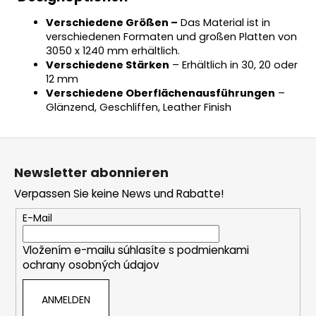
Verschiedene Größen –
Das Material ist in
verschiedenen Formaten und großen Platten von
3050 x 1240 mm erhältlich.
Verschiedene Stärken
– Erhältlich in 30, 20 oder
12 mm
Verschiedene Oberflächenausführungen
–
Glänzend, Geschliffen, Leather Finish
F
u
Newsletter abonnieren
ß
Verpassen Sie keine News und Rabatte!
z
e
E-Mail
i
Vložením e-mailu súhlasíte s
podmienkami
l
ochrany osobných údajov
e
ANMELDEN