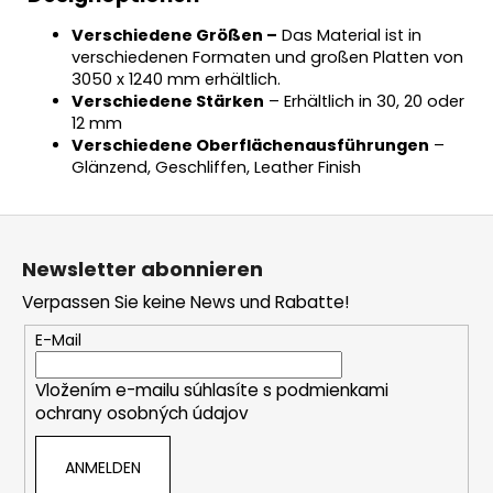
Verschiedene Größen –
Das Material ist in
verschiedenen Formaten und großen Platten von
3050 x 1240 mm erhältlich.
Verschiedene Stärken
– Erhältlich in 30, 20 oder
12 mm
Verschiedene Oberflächenausführungen
–
Glänzend, Geschliffen, Leather Finish
F
u
Newsletter abonnieren
ß
Verpassen Sie keine News und Rabatte!
z
e
E-Mail
i
Vložením e-mailu súhlasíte s
podmienkami
l
ochrany osobných údajov
e
ANMELDEN