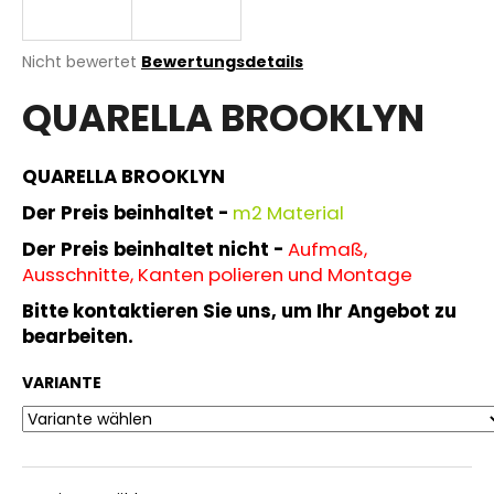
Die
Nicht bewertet
Bewertungsdetails
durchschnittliche
SUCHEN
QUARELLA BROOKLYN
Produktbewertung
ist
0,0
von
QUARELLA BROOKLYN
W
5
i
Sternen.
Der Preis beinhaltet -
m
2 Material
r
Der Preis beinhaltet nicht -
Aufmaß,
e
Ausschnitte, Kanten polieren und Montage
m
p
Bitte kontaktieren Sie uns, um Ihr Angebot zu
f
bearbeiten.
e
h
VARIANTE
l
e
n