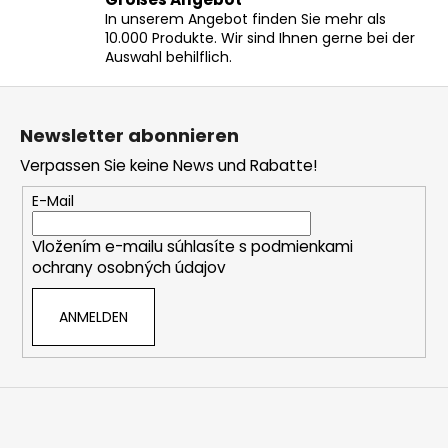
e
In unserem Angebot finden Sie mehr als
d
10.000 Produkte. Wir sind Ihnen gerne bei der
e
Auswahl behilflich.
r
L
F
i
u
s
Newsletter abonnieren
ß
t
Verpassen Sie keine News und Rabatte!
z
e
e
E-Mail
i
Vložením e-mailu súhlasíte s
podmienkami
l
ochrany osobných údajov
e
ANMELDEN