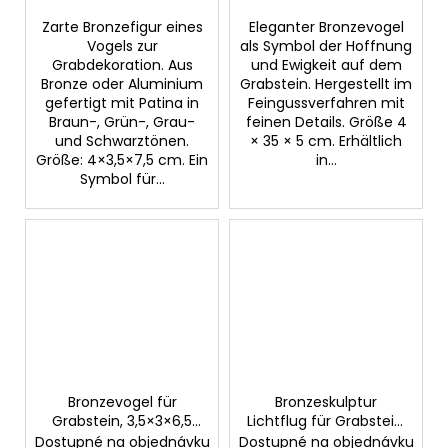
Zarte Bronzefigur eines
Eleganter Bronzevogel
Vogels zur
als Symbol der Hoffnung
Grabdekoration. Aus
und Ewigkeit auf dem
Bronze oder Aluminium
Grabstein. Hergestellt im
gefertigt mit Patina in
Feingussverfahren mit
Braun-, Grün-, Grau-
feinen Details. Größe 4
und Schwarztönen.
× 35 × 5 cm. Erhältlich
Größe: 4×3,5×7,5 cm. Ein
in...
Symbol für...
Bronzevogel für
Bronzeskulptur
Grabstein, 3,5×3×6,5
Lichtflug für Grabstein,
cm
103×26 cm
Dostupné na objednávku
Dostupné na objednávku