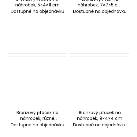
náhrobek, 5×4×11 cm
náhrobek, 7×7×5 cm
nebo 9×5×6 cm
Dostupné na objednávku
Dostupné na objednávku
Bronzový ptáček na
Bronzový ptáček na
náhrobek, různé
náhrobek, 9×4×4 cm
provedení, 3–5 cm
Dostupné na objednávku
Dostupné na objednávku