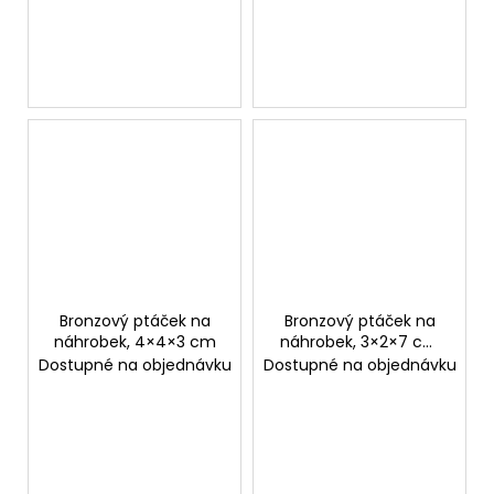
Bronzový ptáček na
Bronzový ptáček na
náhrobek, 4×4×3 cm
náhrobek, 3×2×7 cm
nebo 3×4×7 cm
Dostupné na objednávku
Dostupné na objednávku