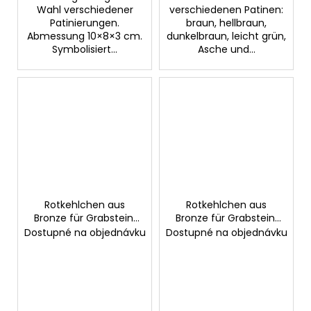
Wahl verschiedener
verschiedenen Patinen:
Patinierungen.
braun, hellbraun,
Abmessung 10×8×3 cm.
dunkelbraun, leicht grün,
Symbolisiert...
Asche und...
Rotkehlchen aus
Rotkehlchen aus
Bronze für Grabstein,
Bronze für Grabstein,
6×6 cm
6×4×10 cm
Dostupné na objednávku
Dostupné na objednávku