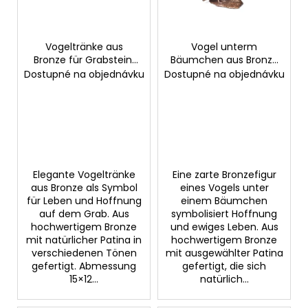
d
r
e
u
r
Vogeltränke aus
Vogel unterm
n
SUCHEN
Bronze für Grabstein,
Bäumchen aus Bronze
P
g
15×12 cm
für Grabstein,
Dostupné na objednávku
Dostupné na objednávku
r
24×14×14 cm
o
W
d
i
u
r
k
e
m
t
Elegante Vogeltränke
Eine zarte Bronzefigur
p
aus Bronze als Symbol
eines Vogels unter
e
f
für Leben und Hoffnung
einem Bäumchen
auf dem Grab. Aus
symbolisiert Hoffnung
e
hochwertigem Bronze
und ewiges Leben. Aus
h
mit natürlicher Patina in
hochwertigem Bronze
l
verschiedenen Tönen
mit ausgewählter Patina
e
gefertigt. Abmessung
gefertigt, die sich
n
15×12...
natürlich...