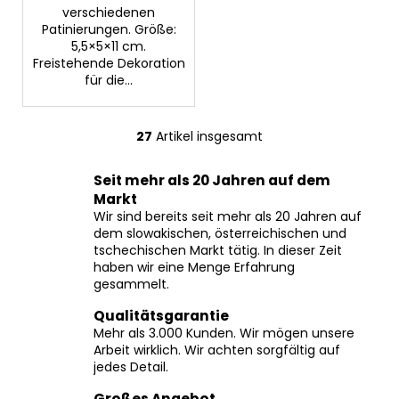
verschiedenen
Patinierungen. Größe:
5,5×5×11 cm.
Freistehende Dekoration
für die...
27
Artikel insgesamt
S
t
Seit mehr als 20 Jahren auf dem
e
Markt
u
Wir sind bereits seit mehr als 20 Jahren auf
e
dem slowakischen, österreichischen und
r
tschechischen Markt tätig. In dieser Zeit
e
haben wir eine Menge Erfahrung
l
gesammelt.
e
Qualitätsgarantie
m
Mehr als 3.000 Kunden. Wir mögen unsere
e
Arbeit wirklich. Wir achten sorgfältig auf
n
jedes Detail.
t
Großes Angebot