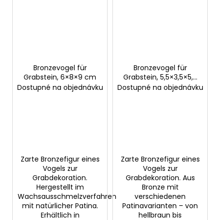
Bronzevogel für
Bronzevogel für
Grabstein, 6×8×9 cm
Grabstein, 5,5×3,5×5,5
cm
Dostupné na objednávku
Dostupné na objednávku
Zarte Bronzefigur eines
Zarte Bronzefigur eines
Vogels zur
Vogels zur
Grabdekoration.
Grabdekoration. Aus
Hergestellt im
Bronze mit
Wachsausschmelzverfahren
verschiedenen
mit natürlicher Patina.
Patinavarianten – von
Erhältlich in
hellbraun bis