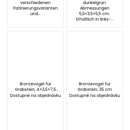
verschiedenen
dunkelgrün.
Patinierungsvarianten
Abmessungen
und...
5,5×3,5×5,5 cm.
Erhältlich in links-...
Bronzevogel für
Bronzevogel für
Grabstein, 4×3,5×7,5
Grabstein, 35 cm
cm
Dostupné na objednávku
Dostupné na objednávku