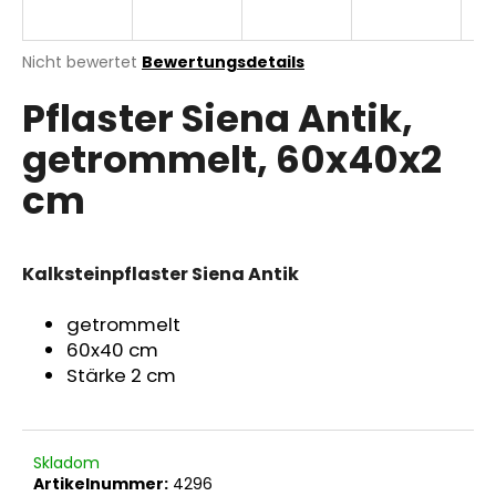
Die
Nicht bewertet
Bewertungsdetails
durchschnittliche
SUCHEN
Pflaster Siena Antik,
Produktbewertung
ist
getrommelt, 60x40x2
0,0
von
W
cm
5
i
Sternen.
r
e
Kalksteinpflaster Siena Antik
m
p
f
getrommelt
e
60x40 cm
h
Stärke 2 cm
l
e
n
Skladom
Artikelnummer:
4296