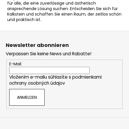
für alle, die eine zuverlässige und ästhetisch
ansprechende Lösung suchen. Entscheiden Sie sich für
Kalkstein und schaffen Sie einen Raum, der zeitlos schön
und praktisch ist.
F
u
Newsletter abonnieren
ß
Verpassen Sie keine News und Rabatte!
z
e
E-Mail
i
Vložením e-mailu súhlasíte s
podmienkami
l
ochrany osobných údajov
e
ANMELDEN