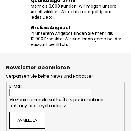
Qualitätsgarantie
m
Mehr als 3.000 Kunden. Wir mögen unsere
e
Arbeit wirklich. Wir achten sorgfältig auf
n
jedes Detail.
t
e
Großes Angebot
In unserem Angebot finden Sie mehr als
d
10.000 Produkte. Wir sind Ihnen gerne bei der
e
Auswahl behilflich.
r
L
F
i
u
s
Newsletter abonnieren
ß
t
Verpassen Sie keine News und Rabatte!
z
e
e
E-Mail
i
Vložením e-mailu súhlasíte s
podmienkami
l
ochrany osobných údajov
e
ANMELDEN