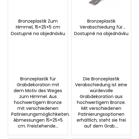
d
r
e
u
r
Bronzeplastik Zum
Bronzeplastik
n
SUCHEN
Himmel, 15×25×5 cm
Verabschiedung für
P
g
Grabstein, 24×8×25
Dostupné na objednávku
Dostupné na objednávku
r
cm
o
W
d
i
u
r
k
e
m
t
Bronzeplastik für
Die Bronzeplastik
p
Grabdekoration mit
Verabschiedung ist eine
e
f
dem Motiv des Weges
würdevolle
zum Himmel. Aus
Grabdekoration aus
e
hochwertigem Bronze
hochwertigem Bronze.
h
mit verschiedenen
Mit verschiedenen
l
Patinierungsmöglichkeiten.
Patinierungsoptionen
e
Abmessungen 15×25×5
erhältlich, steht sie frei
n
cm. Freistehende...
auf dem Grab....