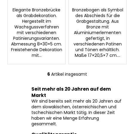
Elegante Bronzebrücke
Bronzebogen als Symbol
als Grabdekoration.
des Abschieds für die
Hergestellt im
Grabgestaltung. Aus
Wachsgussverfahren
Bronze mit
mit verschiedenen
Aluminiumerlementen
Patinierungsvarianten.
gefertigt, in
Abmessung 8×30×5 cm.
verschiedenen Patinen
Freistehende Dekoration
und Tönen erhältlich.
mit...
Maße 17×20,5×7 cm....
6
Artikel insgesamt
S
t
Seit mehr als 20 Jahren auf dem
e
Markt
u
Wir sind bereits seit mehr als 20 Jahren auf
e
dem slowakischen, österreichischen und
r
tschechischen Markt tätig. In dieser Zeit
e
haben wir eine Menge Erfahrung
l
gesammelt.
e