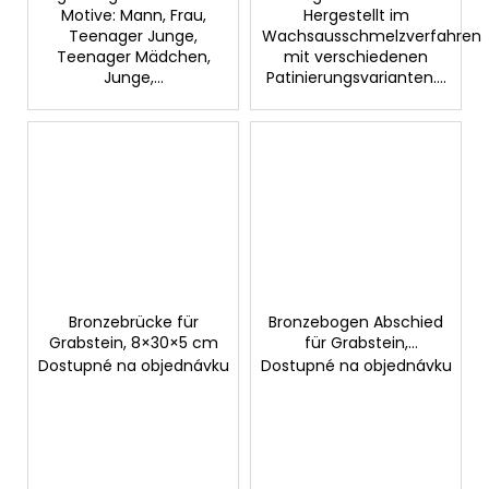
Motive: Mann, Frau,
Hergestellt im
Teenager Junge,
Wachsausschmelzverfahren
Teenager Mädchen,
mit verschiedenen
Junge,...
Patinierungsvarianten....
Bronzebrücke für
Bronzebogen Abschied
Grabstein, 8×30×5 cm
für Grabstein,
17×20,5×7 cm
Dostupné na objednávku
Dostupné na objednávku