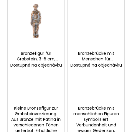
Bronzefigur für
Bronzebrücke mit
Grabstein, 3–5 cm,
Menschen für
verschiedene Motive
Grabstein, 10×31×7 cm
Dostupné na objednávku
Dostupné na objednávku
Kleine Bronzefigur zur
Bronzebrücke mit
Grabsteinverzierung.
menschlichen Figuren
Aus Bronze mit Patina in
symbolisiert
verschiedenen Tönen
Verbundenheit und
gefertigt. Erhältliche
ewiges Gedenken.