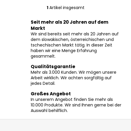
1
Artikel insgesamt
S
t
Seit mehr als 20 Jahren auf dem
e
Markt
u
Wir sind bereits seit mehr als 20 Jahren auf
e
dem slowakischen, österreichischen und
r
tschechischen Markt tätig. In dieser Zeit
e
haben wir eine Menge Erfahrung
l
gesammelt.
e
Qualitätsgarantie
m
Mehr als 3.000 Kunden. Wir mögen unsere
e
Arbeit wirklich. Wir achten sorgfältig auf
n
jedes Detail.
t
e
Großes Angebot
In unserem Angebot finden Sie mehr als
d
10.000 Produkte. Wir sind Ihnen gerne bei der
e
Auswahl behilflich.
r
L
F
i
u