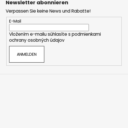
s
Newsletter abonnieren
ß
t
Verpassen Sie keine News und Rabatte!
z
e
e
E-Mail
i
Vložením e-mailu súhlasíte s
podmienkami
l
ochrany osobných údajov
e
ANMELDEN