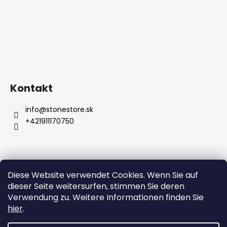
Kontakt
info
@
stonestore.sk
+421911170750
Diese Website verwendet Cookies. Wenn Sie auf
Bedingungen und Konditionen
dieser Seite weitersurfen, stimmen Sie deren
Datenschutzbestimmungen
Großhandel
Kontakt
Verwendung zu. Weitere Informationen finden Sie
hier
.