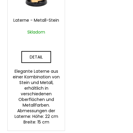
d
r
e
u
r
Laterne - Metall-Stein
n
SUCHEN
P
g
Skladom
r
o
W
d
i
DETAIL
u
r
k
e
Elegante Laterne aus
m
t
einer Kombination von
p
e
Stein und Metall,
f
erhältlich in
e
verschiedenen
Oberflächen und
h
Metallfarben.
l
Abmessungen der
e
Laterne: Höhe: 22 cm
n
Breite: 15 cm