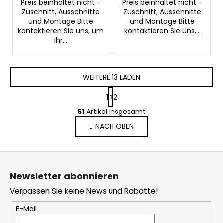
Preis beinhaltet nicht -
Preis beinhaltet nicht -
Zuschnitt, Ausschnitte
Zuschnitt, Ausschnitte
und Montage Bitte
und Montage Bitte
kontaktieren Sie uns, um
kontaktieren Sie uns,...
Ihr...
WEITERE 13 LADEN
P
1
2
a
S
g
61
Artikel insgesamt
t
i
NACH OBEN
e
n
i
u
e
e
F
r
r
u
u
e
Newsletter abonnieren
n
ß
l
g
Verpassen Sie keine News und Rabatte!
e
z
m
e
E-Mail
e
i