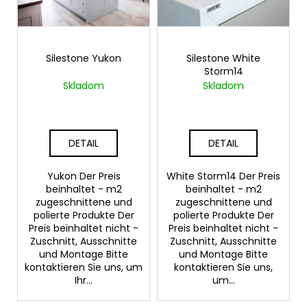
e
r
d
t
e
i
SUCHEN
r
Silestone Yukon
Silestone White
e
Storm14
P
r
Skladom
Skladom
r
u
W
o
n
i
d
g
r
DETAIL
DETAIL
u
e
k
m
Yukon Der Preis
White Storm14 Der Preis
t
p
beinhaltet - m2
beinhaltet - m2
f
e
zugeschnittene und
zugeschnittene und
e
polierte Produkte Der
polierte Produkte Der
Preis beinhaltet nicht -
Preis beinhaltet nicht -
h
Zuschnitt, Ausschnitte
Zuschnitt, Ausschnitte
l
und Montage Bitte
und Montage Bitte
e
kontaktieren Sie uns, um
kontaktieren Sie uns,
n
Ihr...
um...