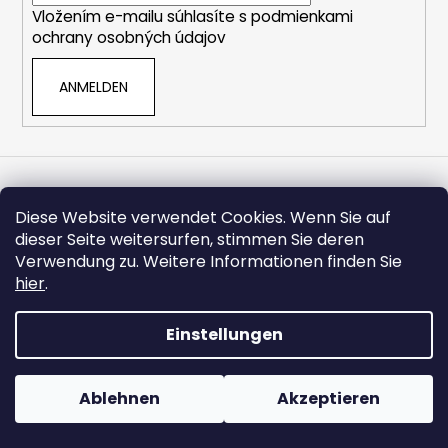
n
Vložením e-mailu súhlasíte s
podmienkami
l
t
ochrany osobných údajov
e
e
d
ANMELDEN
e
r
L
i
s
t
Diese Website verwendet Cookies. Wenn Sie auf
e
dieser Seite weitersurfen, stimmen Sie deren
Verwendung zu. Weitere Informationen finden Sie
hier
.
Einstellungen
Ablehnen
Akzeptieren