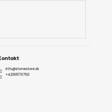
Kontakt
info
@
stonestore.sk
+421911170750