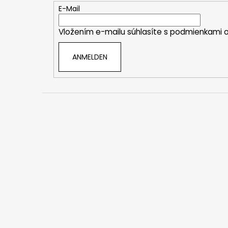
e
E-Mail
i
Vložením e-mailu súhlasíte s
podmienkami o
l
e
ANMELDEN