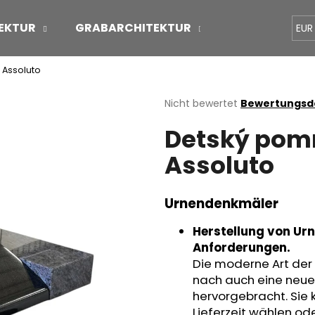
EKTUR
GRABARCHITEKTUR
ÜBER UNS
EUR
 Assoluto
Was suchen Sie?
Die
Nicht bewertet
Bewertungsde
durchschnittliche
Detský pomn
Produktbewertung
SUCHEN
ist
Assoluto
0,0
von
5
Wir empfehlen
Sternen.
Urnendenkmäler
Herstellung von Ur
Anforderungen.
Die moderne Art der
nach auch eine neue
hervorgebracht. Sie 
Lieferzeit wählen od