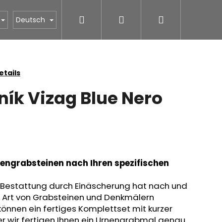
Suchen
Login
Warenkorb
STONESTORE Preisliste für Gräber
Oberflächenbe
Deutsch
tails
ík Vizag Blue Nero
nengrabsteinen nach Ihren spezifischen
 Bestattung durch Einäscherung hat nach und
 Art von Grabsteinen und Denkmälern
können ein fertiges Komplettset mit kurzer
er wir fertigen Ihnen ein Urnengrabmal genau