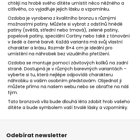
chtějí na hrobě svého dítěte umístit něco něžného a
citlivého, co vyjadřuje jejich lásku a vzpomínku.
Ozdoba je vyrobena z kvalitního bronzu s různými
možnostmi patiny. Můžete si vybrat z odstínů hnědé
patiny (světlá, střední nebo tmavá), zelené patiny,
popelové patiny, speciální Cortiny nebo také z tónování
v šedé a černé barvě. Každá varianta má svůj vlastní
charakter a krásu. Rozměr 8×4 cm je ideální pro
umístění na náhrobek bez vizuálního přetížení.
Ozdoba se montuje pomocí závitových kolíků na zadní
straně. Dostupná je v různých barevných variantách –
vyberte si tu, která nejlépe odpovídá charakteru
náhrobku a vašim osobním představám. Objednat ji
můžete přímo na našem webu nebo se obraťte na náš
tým.
Tato bronzová víla bude dlouhá léta zdobit hrob vašeho
dítěte a bude symbolem vaší trvalé lásky a vzpomínky.
Z
á
Odebírat newsletter
p