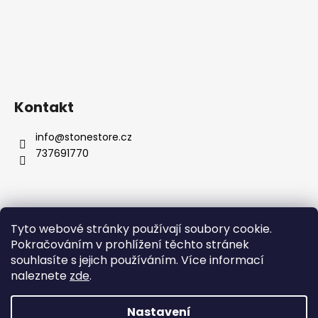
Kontakt
info
@
stonestore.cz
737691770
Tyto webové stránky používají soubory cookie.
Obchodní podmínky
Podmínky ochrany osobních údajů
Pokračováním v prohlížení těchto stránek
Velkoobchod
Kontakty
souhlasíte s jejich používáním. Více informací
naleznete
zde
.
Nastavení