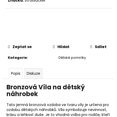
č
Značka:
Strassacker
u
j
e
m
e
Zeptat se
Hlídat
Sdílet
Kategorie
:
Dětské pomníky
Popis
Diskuze
Bronzová Víla na dětský
náhrobek
Tato jemná bronzová ozdoba ve tvaru víly je určena pro
ozdobu dětských náhrobků. Víla symbolizuje nevinnost,
krásu a lehkost duše. Je to vhodná volba pro rodiče, kteří