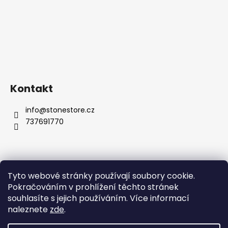
Kontakt
info
@
stonestore.cz
737691770
Tyto webové stránky používají soubory cookie.
Obchodní podmínky
Podmínky ochrany osobních údajů
Pokračováním v prohlížení těchto stránek
Velkoobchod
Kontakty
souhlasíte s jejich používáním. Více informací
naleznete
zde
.