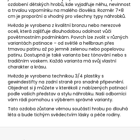
ozdobení dětských hrobů, kde vyjadřuje něhu, nevinnost
a trvalou vzpomínku na malého člověka. Rozměr 7×8
cm je proporční a vhodný pro všechny typy náhrobků.
Hvězda je vyrobena z kvalitní bronzu nebo nerezové
oceli, která zajišťuje dlouhodobou odolnost vůči
povětrnostním podmínkám. Povrch lze zvolit v různých
variantách patinace – od světlé a hellbraun přes
tmavou patinu až po jemně zelenou nebo popelovou
patinu. Dostupná je také varianta bez tónování nebo s
tradičním voskem. Každá varianta má svůj vlastní
charakter a krásu.
Hvězda je vyrobena technikou 3/4 plastiky s
gewindestifty na zadní straně pro snadné připevnění.
Objednat si ji můžete v kterékoli z nabízených patinací
podle vašich představ a stylu náhrobku. Naši odborníci
vám rádi pomohou s výběrem správné varianty.
Tato ozdoba zůstane věrnou součástí hrobu po dlouhá
léta a bude tichým svědectvím lásky a péče rodiny.
Z
á