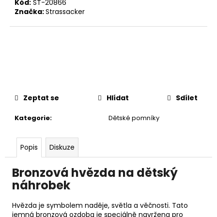
č
Kód:
ST-20866
u
Značka:
Strassacker
j
e
m
e
Zeptat se
Hlídat
Sdílet
Kategorie
:
Dětské pomníky
Popis
Diskuze
Bronzová hvězda na dětský
náhrobek
Hvězda je symbolem naděje, světla a věčnosti. Tato
jemná bronzová ozdoba je speciálně navržena pro