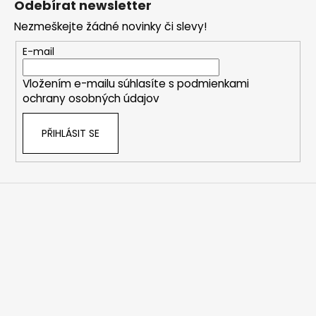
Odebírat newsletter
p
Nezmeškejte žádné novinky či slevy!
a
t
E-mail
í
Vložením e-mailu súhlasíte s
podmienkami
ochrany osobných údajov
PŘIHLÁSIT SE