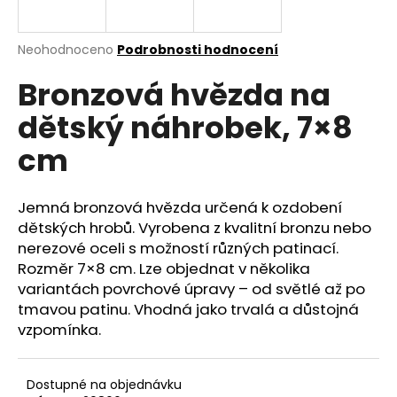
a
j
Průměrné
Neohodnoceno
Podrobnosti hodnocení
í
hodnocení
Bronzová hvězda na
produktu
t
je
?
dětský náhrobek, 7×8
0,0
z
cm
5
hvězdiček.
Jemná bronzová hvězda určená k ozdobení
HLEDAT
dětských hrobů. Vyrobena z kvalitní bronzu nebo
nerezové oceli s možností různých patinací.
Rozměr 7×8 cm. Lze objednat v několika
D
variantách povrchové úpravy – od světlé až po
o
tmavou patinu. Vhodná jako trvalá a důstojná
p
vzpomínka.
o
r
u
Dostupné na objednávku